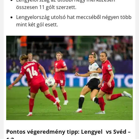
összesen 11 gólt szerzett.
Lengyelország utolsó hat meccséből négyen több
mint két gól esett.
Pontos végeredmény tipp: Lengyel vs Svéd –