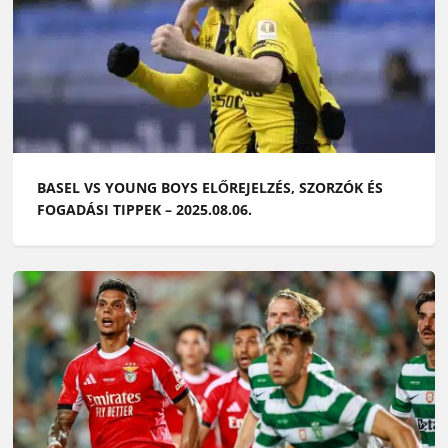
BASEL VS YOUNG BOYS ELŐREJELZÉS, SZORZÓK ÉS
FOGADÁSI TIPPEK – 2025.08.06.