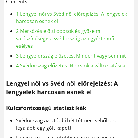
Contents
1
Lengyel női vs Svéd női előrejelzés: A lengyelek
harcosan esnek el
2
Mérkőzés előtti oddsok és győzelmi
valószínűségek: Svédország az egyértelmű
esélyes
3
Lengyelország előzetes: Mindent vagy semmit
4
Svédország előzetes: Nincs ok a változtatásra
Lengyel női vs Svéd női előrejelzés: A
lengyelek harcosan esnek el
Kulcsfontosságú statisztikák
Svédország az utóbbi hét tétmeccséből ötön
legalább egy gólt kapott.
Lengyelország az utóbbi négy mérkőzésén