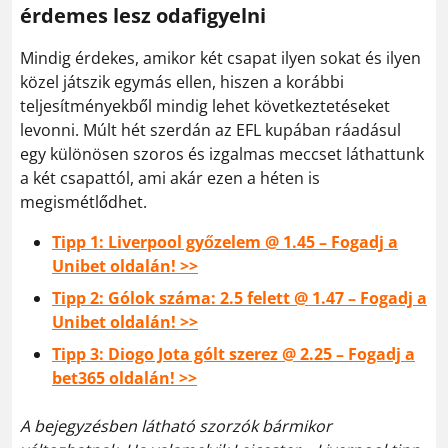
érdemes lesz odafigyelni
Mindig érdekes, amikor két csapat ilyen sokat és ilyen
közel játszik egymás ellen, hiszen a korábbi
teljesítményekből mindig lehet következtetéseket
levonni. Múlt hét szerdán az EFL kupában ráadásul
egy különösen szoros és izgalmas meccset láthattunk
a két csapattól, ami akár ezen a héten is
megismétlődhet.
Tipp 1: Liverpool győzelem @ 1.45 – Fogadj a
Unibet oldalán! >>
Tipp 2: Gólok száma: 2.5 felett @ 1.47 – Fogadj a
Unibet oldalán! >>
Tipp 3: Diogo Jota gólt szerez @ 2.25 – Fogadj a
bet365 oldalán! >>
A bejegyzésben látható szorzók bármikor