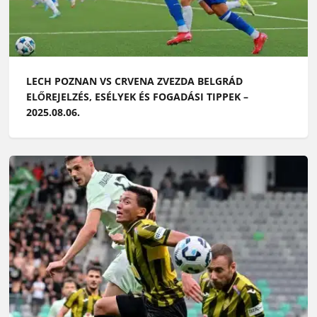
LECH POZNAN VS CRVENA ZVEZDA BELGRÁD
ELŐREJELZÉS, ESÉLYEK ÉS FOGADÁSI TIPPEK –
2025.08.06.