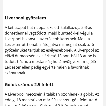
Liverpool győzelem
A két csapat hat nappal ezelőtti találkozója 3-3-as
döntetlennel végződött, majd büntetőkkel végül a
Liverpool bizonyult az erősebb keretnek. Most a
Leicester otthonába látogatva mi megint csak az ő
győzelmüket tartjuk az esélyesebbnek. A Liverpool az
előző öt meccsén az elérhető 15 pontból 13-at be is
tudott húzni, a mostanság hullámvölgyeket megélő
Leicester ellen pedig egyértelműen a favoritnak
számítanak.
Gólok száma: 2.5 felett
A Liverpool meccsein általában özönlenek a gólok. Az
eddigi 18 meccsükön már 50 szerzett gólt felmutató
keret mérkőzásein több, mint 3.5-ös gólszámot