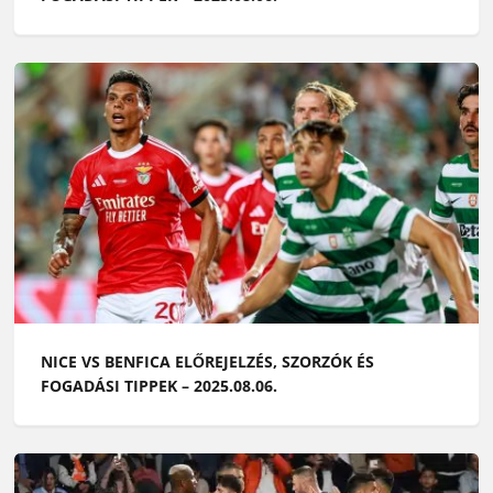
NICE VS BENFICA ELŐREJELZÉS, SZORZÓK ÉS
FOGADÁSI TIPPEK – 2025.08.06.