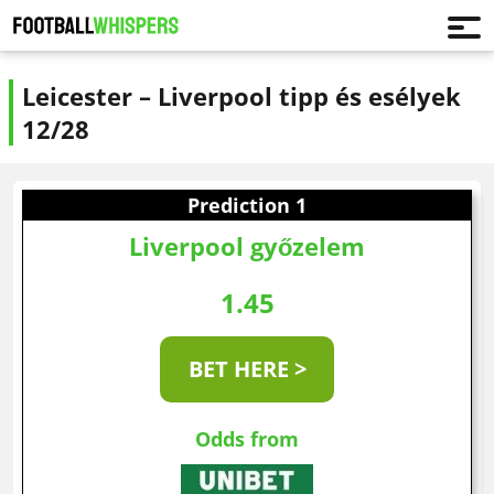
Leicester – Liverpool tipp és esélyek
12/28
Prediction 1
Liverpool győzelem
1.45
BET HERE >
Odds from