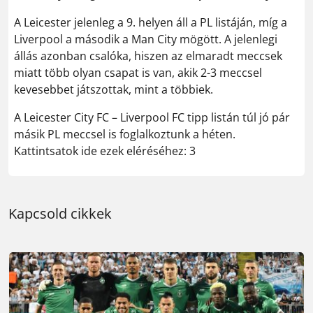
A Leicester jelenleg a 9. helyen áll a PL listáján, míg a
Liverpool a második a Man City mögött. A jelenlegi
állás azonban csalóka, hiszen az elmaradt meccsek
miatt több olyan csapat is van, akik 2-3 meccsel
kevesebbet játszottak, mint a többiek.
A Leicester City FC – Liverpool FC tipp listán túl jó pár
másik PL meccsel is foglalkoztunk a héten.
Kattintsatok ide ezek eléréséhez: 3
Kapcsold cikkek