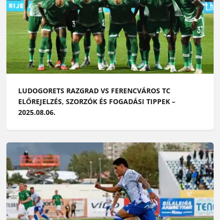
LUDOGORETS RAZGRAD VS FERENCVÁROS TC
ELŐREJELZÉS, SZORZÓK ÉS FOGADÁSI TIPPEK –
2025.08.06.