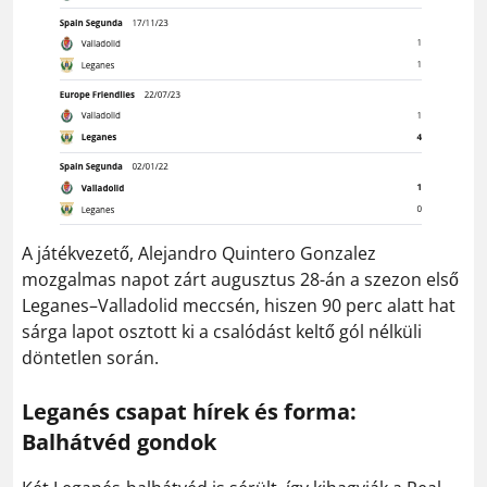
A játékvezető, Alejandro Quintero Gonzalez
mozgalmas napot zárt augusztus 28-án a szezon első
Leganes–Valladolid meccsén, hiszen 90 perc alatt hat
sárga lapot osztott ki a csalódást keltő gól nélküli
döntetlen során.
Leganés csapat hírek és forma:
Balhátvéd gondok