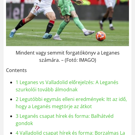
Mindent vagy semmit forgatókönyv a Leganes
számára. – (Fotó: IMAGO)
Contents
1
Leganes vs Valladolid előrejelzés: A Leganés
szurkolói tovább álmodnak
2
Legutóbbi egymás elleni eredmények: Itt az idő,
hogy a Leganés megtörje az átkot
3
Leganés csapat hírek és forma: Balhátvéd
gondok
4
Valladolid csapat hírek és forma: Borzalmas La