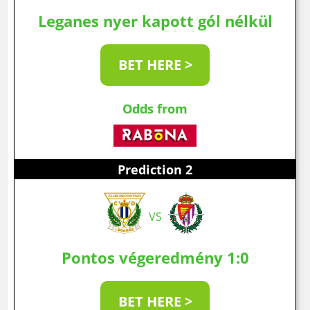
Leganes nyer kapott gól nélkül
BET HERE >
Odds from
Prediction 2
VS
Pontos végeredmény 1:0
BET HERE >