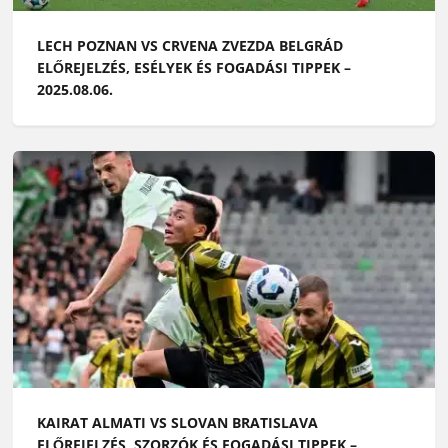
LECH POZNAN VS CRVENA ZVEZDA BELGRÁD
ELŐREJELZÉS, ESÉLYEK ÉS FOGADÁSI TIPPEK –
2025.08.06.
KAIRAT ALMATI VS SLOVAN BRATISLAVA
ELŐREJELZÉS, SZORZÓK ÉS FOGADÁSI TIPPEK –