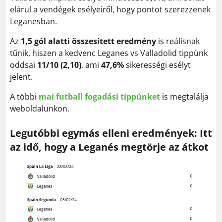
elárul a vendégek esélyeiről, hogy pontot szerezzenek
Leganesban.
Az
1,5 gól alatti összesített eredmény
is reálisnak
tűnik, hiszen a kedvenc Leganes vs Valladolid tippünk
oddsai
11/10 (2,10)
, ami
47,6%
sikerességi esélyt
jelent.
A többi
mai futball fogadási tippünket
is megtalálja
weboldalunkon.
Legutóbbi egymás elleni eredmények: Itt
az idő, hogy a Leganés megtörje az átkot