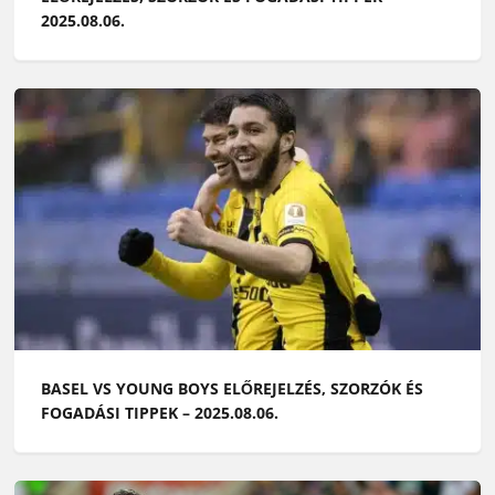
2025.08.06.
BASEL VS YOUNG BOYS ELŐREJELZÉS, SZORZÓK ÉS
FOGADÁSI TIPPEK – 2025.08.06.