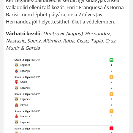
Két Leganés-balhátvéd is sérült, így kihagyják a Real
Valladolid elleni találkozót. Enric Franquesa és Borna
Barisic nem léphet pályára, de a 27 éves Javi
Hernandez jól helyettesítheti őket a védelemben.
Várható kezdő:
Dmitrovic (kapus), Hernandez,
Nastasic, Saenz, Altimira, Raba, Cisse, Tapia, Cruz,
Munir & Garcia