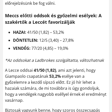
előrejelzésünk be fog válni.
Meccs előtti oddsok és győzelmi esélyek: A
szakértők a Leccét favorizálják
HAZAI:
41/50 (1,82) – 53,2%
DÖNTETLEN:
12/5 (3,40) – 27,8%
VENDÉG:
77/20 (4,85) – 19,0%
*
Az oddsokat a Ladbrokes szolgáltatta, változhatnak
A Lecce oddsai
41/50 (1,82)
, ami azt jelenti, hogy
Giampaolo csapatának
53,2%
esélye van a
győzelemre a kezdő sípszó előtt. Ez jó hír lehet a
hazaiak számára, de mi továbbra is úgy gondoljuk,
hogy a vendégek nagyobb eséllyel érnek el eredményt
vasárnap.
Biztosak vagyunk benne, hogy szoros összecsapás