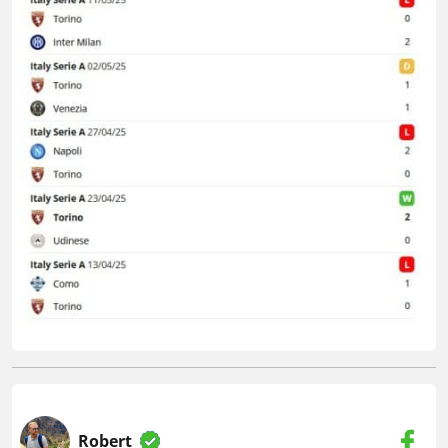
Robert