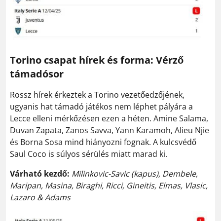
Torino csapat hírek és forma: Vérző
támadósor
Rossz hírek érkeztek a Torino vezetőedzőjének,
ugyanis hat támadó játékos nem léphet pályára a
Lecce elleni mérkőzésen ezen a héten. Amine Salama,
Duvan Zapata, Zanos Savva, Yann Karamoh, Alieu Njie
és Borna Sosa mind hiányozni fognak. A kulcsvédő
Saul Coco is súlyos sérülés miatt marad ki.
Várható kezdő:
Milinkovic-Savic (kapus), Dembele,
Maripan, Masina, Biraghi, Ricci, Gineitis, Elmas, Vlasic,
Lazaro & Adams