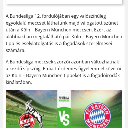
A Bundesliga 12. fordulójában egy valószínűleg
egyoldalú meccset láthatunk majd válogatott szünet
után a Köln – Bayern München meccsen. Ezért az
alábbiakban megtalálható pár Köln – Bayern München
tipp és esélylatolgatás is a fogadások szerelmesei
számára.
A Bundesliga meccsek szorzói azonban változhatnak
a kezdő sípszóig. Emiatt érdemes figyelemmel követni
az Köln – Bayern München tippeket is a fogadóirodák
kínálatában.