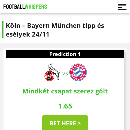
Köln – Bayern München tipp és
esélyek 24/11
Prediction 1
VS
Mindkét csapat szerez gólt
1.65
BET HERE >