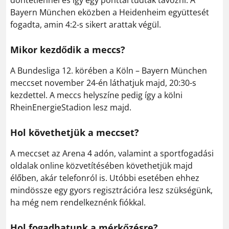
döntetlennel és így egy ponttal tudtak távozni. A
Bayern München eközben a Heidenheim együttesét
fogadta, amin 4:2-s sikert arattak végül.
Mikor kezdődik a meccs?
A Bundesliga 12. körében a Köln – Bayern München
meccset november 24-én láthatjuk majd, 20:30-s
kezdettel. A meccs helyszíne pedig így a kölni
RheinEnergieStadion lesz majd.
Hol követhetjük a meccset?
A meccset az Arena 4 adón, valamint a sportfogadási
oldalak online közvetítésében követhetjük majd
élőben, akár telefonról is. Utóbbi esetében ehhez
mindössze egy gyors regisztrációra lesz szükségünk,
ha még nem rendelkeznénk fiókkal.
Hol fogadhatunk a mérkőzésre?