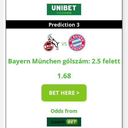
Prediction 3
VS
Bayern München gólszám: 2.5 felett
1.68
BET HERE >
Odds from