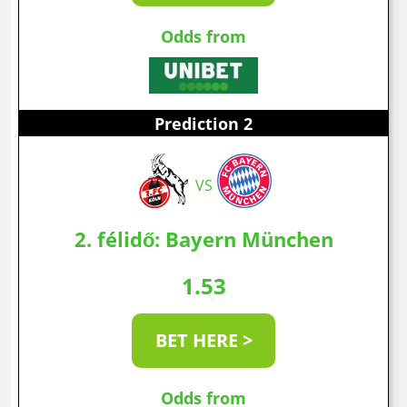
Odds from
Prediction 2
VS
2. félidő: Bayern München
1.53
BET HERE >
Odds from