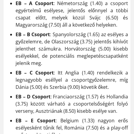
EB – A Csoport
: Németország (1.40) a csoport
egyértelmű esélyese, jelentős előnnyel a többi
csapat előtt, melyek közül Svájc (6.50) és
Magyarország (7.50) áll a következő helyeken.
EB – B Csoport
: Spanyolország (1.65) az esélyes a
győzelemre, de Olaszország (3.75) jelentős kihívót
jelenthet számukra. Horvátország (5.00) kisebb
esélyekkel, de potenciális meglepetéscsapatként
jelenik meg.
EB – C Csoport
: Itt Anglia (1.40) rendelkezik a
legnagyobb eséllyel a csoportgyőzelemre, míg
Dánia (5.00) és Szerbia (9.00) követik őket.
EB – D Csoport
: Franciaország (1.57) és Hollandia
(3.75) között várható a csoportelsőségért folyó
verseny, Ausztriának (8.50) kisebb esélye van.
EB – E Csoport
: Belgium (1.33) nagyon erős
esélyesként tűnik fel, Románia (7.50) és a play-off