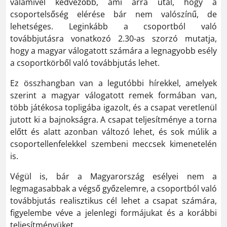
valamivel kedvezőbb, ami arra utal, hogy a
csoportelsőség elérése bár nem valószínű, de
lehetséges. Leginkább a csoportból való
továbbjutásra vonatkozó 2.30-as szorzó mutatja,
hogy a magyar válogatott számára a legnagyobb esély
a csoportkörből való továbbjutás lehet.
Ez összhangban van a legutóbbi hírekkel, amelyek
szerint a magyar válogatott remek formában van,
több játékosa topligába igazolt, és a csapat veretlenül
jutott ki a bajnokságra. A csapat teljesítménye a torna
előtt és alatt azonban változó lehet, és sok múlik a
csoportellenfelekkel szembeni meccsek kimenetelén
is.
Végül is, bár a Magyarország esélyei nem a
legmagasabbak a végső győzelemre, a csoportból való
továbbjutás realisztikus cél lehet a csapat számára,
figyelembe véve a jelenlegi formájukat és a korábbi
teljesítményüket​.