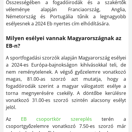
Összességében a fogadóirodák és a szakértők
véleménye alapján Franciaország, Anglia,
Németország és Portugália tűnik a legnagyobb
esélyesnek a 2024 Eb nyertes cím elhódítására.
Milyen esélyei vannak Magyarországnak az
EB-n?
A sportfogadási szorzók alapján Magyarország esélyei
a 2024-es Európa-bajnokságon kihívásokkal teli, de
nem reménytelenek. A végső győzelemre vonatkozó
magas, 81.00-as szorzó azt mutatja, hogy a
fogadóirodák szerint a magyar válogatott esélye a
torna megnyerésére csekély. A döntőbe kerülésre
vonatkozó 31.00-es szorzó szintén alacsony esélyt
jelöl.
Az
EB csoportkör szereplés
terén a
csoportgyőzelemre vonatkozó 7.50-es szorzó már