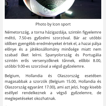
Photo by Icon sport
Németország, a torna házigazdája, szintén figyelemre
méltó, 7.50-es győzelmi szorzóval. Bár az utóbbi
időben gyengébb eredményeket értek el, a hazai pálya
előnye és a játékosállomány minősége miatt nem
szabad őket leírni. Spanyolország és Portugália
szintén erős versenyzőknek tűnnek, előbbi 8.00,
utóbbi 9.00-es szorzóval a végső győzelemre.
Belgium, Hollandia és Olaszország esetében
magasabbak a szorzók (Belgium 15.00, Hollandia és
Olaszország egyaránt 17.00), ami azt jelzi, hogy kisebb
eséllyel rendelkeznek a végső győzelemre, de
meglepetéseket okozhatnak.