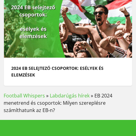
2024 EB SELEJTEZŐ CSOPORTOK: ESÉLYEK ÉS
ELEMZÉSEK
Football Whispers
»
Labdarúgás hírek
»
EB 2024
menetrend és csoportok: Milyen szereplésre
számíthatunk az EB-n?