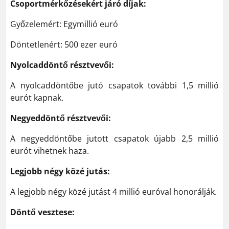
Csoportmérkőzésekért járó díjak:
Győzelemért: Egymillió euró
Döntetlenért: 500 ezer euró
Nyolcaddöntő résztvevői:
A nyolcaddöntőbe jutó csapatok további 1,5 millió
eurót kapnak.
Negyeddöntő résztvevői:
A negyeddöntőbe jutott csapatok újabb 2,5 millió
eurót vihetnek haza.
Legjobb négy közé jutás:
A legjobb négy közé jutást 4 millió euróval honorálják.
Döntő vesztese: