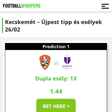
Kecskemét – Újpest tipp és esélyek
26/02
Prediction 1
VS
Dupla esély: 1X
1.44
BET HERE >