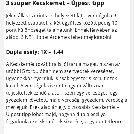
3 szuper Kecskemét – Újpest tipp
Jelen állás szerint a 2. helyezett látja vendégül a 9.
helyezett csapatot, a két együttes között pedig 10
pont különbséget találhatunk. Ennek fényében az
alábbi 3 NB1 tippet érdemes lehet megfontolni:
Dupla esély: 1X – 1.44
A Kecskemét továbbra is jól tartja magát, hiszen az
utóbbi 5 fordulóban nem szenvedtek vereséget,
ugyanakkor nyerniük is csak egyszer sikerült ezek
közül. A vendégek viszont nagyon változóan
teljesítettek ez idő alatt, hiszen egy vereséget, egy
győzelem követett, majd vereség, győzelem, vereség a
mérlegük. Ezek alapján egy biztosabb Kecskemét –
Újpest tipp lehet majd, hogyha dupla eséllyel
fogadunk a kecskemétiek sikerére, vagy döntetlenre.