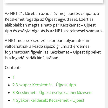
Az NB1 21. körében az idei év meglepetés csapata, a
Kecskemét fogadja az Újpest együttesét. Ezért az
alábbiakban megtalálható pár Kecskemét – Újpest
tipp és esélylatolgatás is az NB1 szerelmesei számára.
A NB1 meccsek szorzói azonban folyamatosan
változhatnak a kezdő sípszóig. Emiatt érdemes
folyamatosan figyelni az Kecskemét – Újpest tippeket
is a fogadóirodák kínálatában.
Contents
1
2
3 szuper Kecskemét – Újpest tipp
3
Kecskemét – Újpest esélyek a mérkőzésen
4
Gyakori kérdések: Kecskemét – Újpest