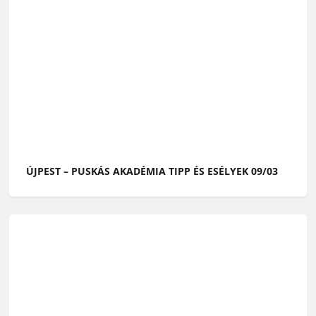
ÚJPEST – PUSKÁS AKADÉMIA TIPP ÉS ESÉLYEK 09/03