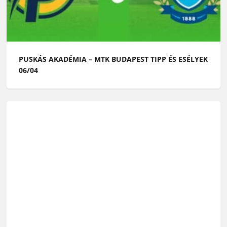
PUSKÁS AKADÉMIA – MTK BUDAPEST TIPP ÉS ESÉLYEK
06/04