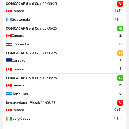
CONCACAF Gold Cup
29/06/25
V
1 (5)
Canada
1 (6)
Guatemala
CONCACAF Gold Cup
25/06/25
G
2
Canada
0
El Salvador
CONCACAF Gold Cup
21/06/25
D
1
Curacao
1
Canada
CONCACAF Gold Cup
18/06/25
G
6
Canada
0
Honduras
International Match
11/06/25
V
0 (4)
Canada
0 (5)
Ivory Coast