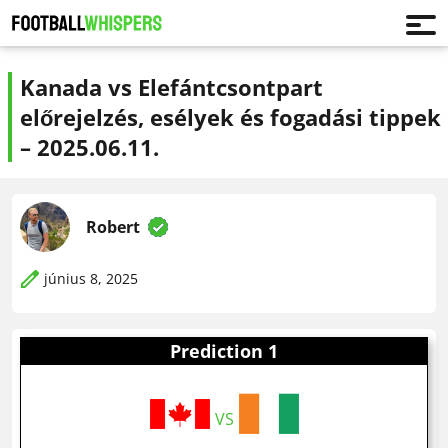
Kanada vs Elefántcsontpart
előrejelzés, esélyek és fogadási tippek
– 2025.06.11.
Robert
június 8, 2025
Prediction 1
VS