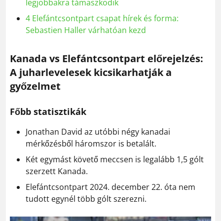
legjobbakra támaszkodik
4
Elefántcsontpart csapat hírek és forma:
Sebastien Haller várhatóan kezd
Kanada vs Elefántcsontpart előrejelzés:
A juharlevelesek kicsikarhatják a
győzelmet
Főbb statisztikák
Jonathan David az utóbbi négy kanadai
mérkőzésből háromszor is betalált.
Két egymást követő meccsen is legalább 1,5 gólt
szerzett Kanada.
Elefántcsontpart 2024. december 22. óta nem
tudott egynél több gólt szerezni.