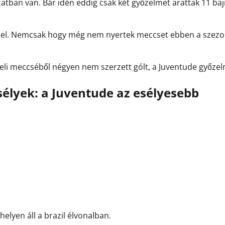
zatban van. Bár idén eddig csak két győzelmet arattak 11 b
epel. Nemcsak hogy még nem nyertek meccset ebben a szezon
eli meccséből négyen nem szerzett gólt, a Juventude győzelm
sélyek: a Juventude az esélyesebb
helyen áll a brazil élvonalban.