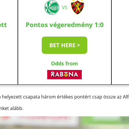
VS
ett
Pontos végeredmény 1:0
BET HERE >
Odds from
lsó helyezett csapata három értékes pontért csap össze az Al
nket alább.