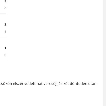
3
0
3
1
1
0
eccsükön elszenvedett hat vereség és két döntetlen után.