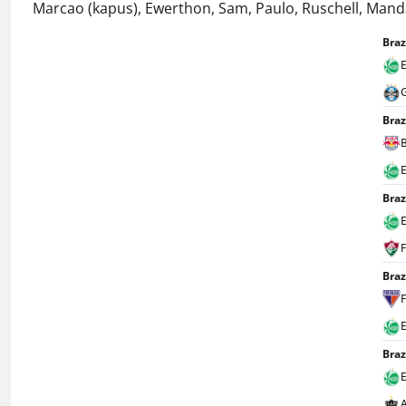
Marcao (kapus), Ewerthon, Sam, Paulo, Ruschell, Mandac
Braz
Braz
Braz
Braz
F
Braz
A