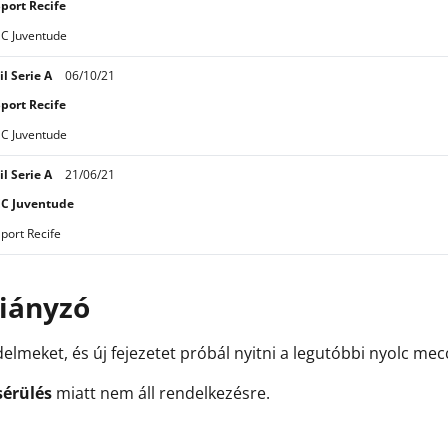
port Recife
EC Juventude
il Serie A
06/10/21
port Recife
EC Juventude
il Serie A
21/06/21
EC Juventude
port Recife
hiányzó
delmeket, és új fejezetet próbál nyitni a legutóbbi nyolc m
sérülés
miatt nem áll rendelkezésre.