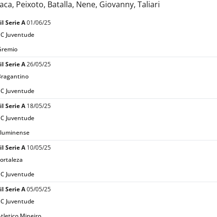
a, Peixoto, Batalla, Nene, Giovanny, Taliari
il Serie A
01/06/25
EC Juventude
Gremio
il Serie A
26/05/25
Bragantino
EC Juventude
il Serie A
18/05/25
EC Juventude
Fluminense
il Serie A
10/05/25
ortaleza
EC Juventude
il Serie A
05/05/25
EC Juventude
tletico Mineiro