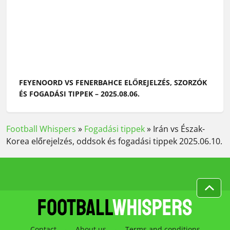
FEYENOORD VS FENERBAHCE ELŐREJELZÉS, SZORZÓK
ÉS FOGADÁSI TIPPEK – 2025.08.06.
Football Whispers
»
Fogadási tippek
»
Irán vs Észak-
Korea előrejelzés, oddsok és fogadási tippek 2025.06.10.
Contact
-
About us
-
Terms and conditions