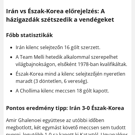
Irán vs Észak-Korea előrejelzés: A
házigazdák szétszedik a vendégeket
Főbb statisztikák
Irán kilenc selejtezőn 16 gólt szerzett.
A Team Melli hetedik alkalommal szerepelhet
világbajnokságon, elsőként 1978-ban kvalifikáltak.
Észak-Korea mind a kilenc selejtezőjén nyeretlen
maradt (3 döntetlen, 6 vereség).
A Chollima kilenc meccsen 18 gólt kapott.
Pontos eredmény tipp: Irán 3-0 Észak-Korea
Amir Ghalenoei együttese az utóbbi időben
megbotlott, két egymást követő meccsen sem tudott
nyerni, legutóbb 1-0-ra kapott ki Katartól. Ugyanakkor