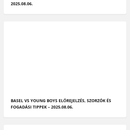
2025.08.06.
BASEL VS YOUNG BOYS ELŐREJELZÉS, SZORZÓK ÉS
FOGADÁSI TIPPEK – 2025.08.06.