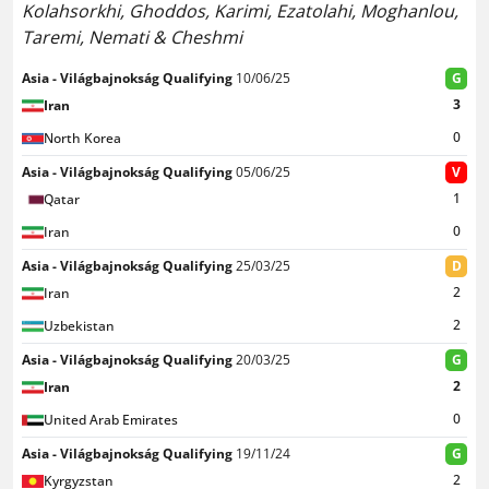
Kolahsorkhi, Ghoddos, Karimi, Ezatolahi, Moghanlou,
Taremi, Nemati & Cheshmi
Asia - Világbajnokság Qualifying
10/06/25
G
3
Iran
0
North Korea
Asia - Világbajnokság Qualifying
05/06/25
V
1
Qatar
0
Iran
Asia - Világbajnokság Qualifying
25/03/25
D
2
Iran
2
Uzbekistan
Asia - Világbajnokság Qualifying
20/03/25
G
2
Iran
0
United Arab Emirates
Asia - Világbajnokság Qualifying
19/11/24
G
2
Kyrgyzstan