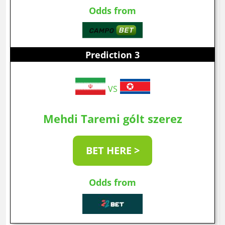
Odds from
Prediction 3
VS
Mehdi Taremi gólt szerez
BET HERE >
Odds from