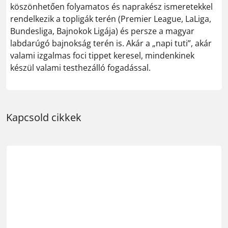
köszönhetően folyamatos és naprakész ismeretekkel
rendelkezik a topligák terén (Premier League, LaLiga,
Bundesliga, Bajnokok Ligája) és persze a magyar
labdarúgó bajnokság terén is. Akár a „napi tuti”, akár
valami izgalmas foci tippet keresel, mindenkinek
készül valami testhezálló fogadással.
Kapcsold cikkek