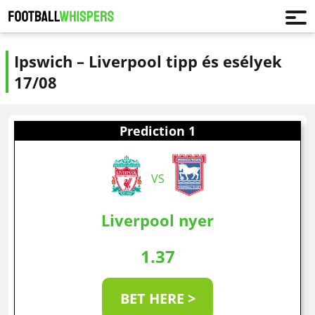
Ipswich – Liverpool tipp és esélyek
17/08
Prediction 1
VS
Liverpool nyer
1.37
BET HERE >