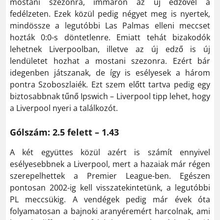
mostani szezonra, immáron az új edzővel a
fedélzeten. Ezek közül pedig négyet meg is nyertek,
mindössze a legutóbbi Las Palmas elleni meccset
hozták 0:0-s döntetlenre. Emiatt tehát bizakodók
lehetnek Liverpoolban, illetve az új edző is új
lendületet hozhat a mostani szezonra. Ezért bár
idegenben játszanak, de így is esélyesek a három
pontra Szoboszlaiék. Ezt szem előtt tartva pedig egy
biztosabbnak tűnő Ipswich – Liverpool tipp lehet, hogy
a Liverpool nyeri a találkozót.
Gólszám: 2.5 felett – 1.43
A két együttes közül azért is számít ennyivel
esélyesebbnek a Liverpool, mert a hazaiak már régen
szerepelhettek a Premier League-ben. Egészen
pontosan 2002-ig kell visszatekintetünk, a legutóbbi
PL meccsükig. A vendégek pedig már évek óta
folyamatosan a bajnoki aranyéremért harcolnak, ami