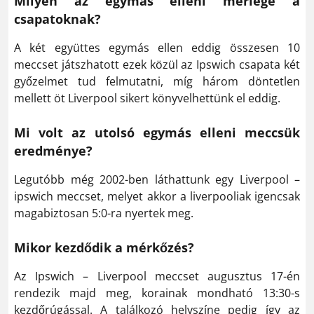
Milyen az egymás elleni mérlege a
csapatoknak?
A két együttes egymás ellen eddig összesen 10
meccset játszhatott ezek közül az Ipswich csapata két
győzelmet tud felmutatni, míg három döntetlen
mellett öt Liverpool sikert könyvelhettünk el eddig.
Mi volt az utolsó egymás elleni meccsük
eredménye?
Legutóbb még 2002-ben láthattunk egy Liverpool –
ipswich meccset, melyet akkor a liverpooliak igencsak
magabiztosan 5:0-ra nyertek meg.
Mikor kezdődik a mérkőzés?
Az Ipswich – Liverpool meccset augusztus 17-én
rendezik majd meg, korainak mondható 13:30-s
kezdőrúgással. A találkozó helyszíne pedig így az