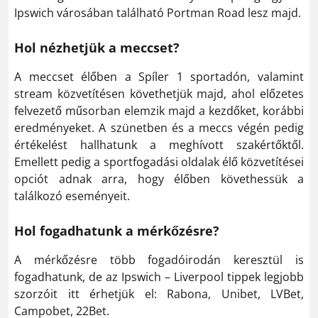
Ipswich városában található Portman Road lesz majd.
Hol nézhetjük a meccset?
A meccset élőben a Spíler 1 sportadón, valamint
stream közvetítésen követhetjük majd, ahol előzetes
felvezető műsorban elemzik majd a kezdőket, korábbi
eredményeket. A szünetben és a meccs végén pedig
értékelést hallhatunk a meghívott szakértőktől.
Emellett pedig a sportfogadási oldalak élő közvetítései
opciót adnak arra, hogy élőben követhessük a
találkozó eseményeit.
Hol fogadhatunk a mérkőzésre?
A mérkőzésre több fogadóirodán keresztül is
fogadhatunk, de az Ipswich – Liverpool tippek legjobb
szorzóit itt érhetjük el: Rabona, Unibet, LVBet,
Campobet, 22Bet.