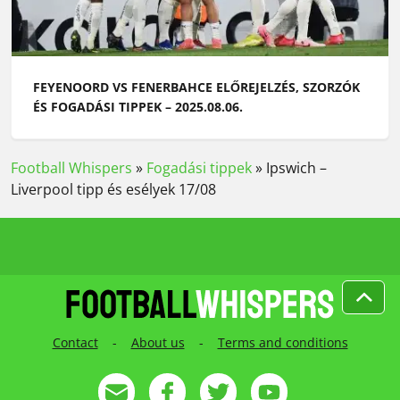
FEYENOORD VS FENERBAHCE ELŐREJELZÉS, SZORZÓK
ÉS FOGADÁSI TIPPEK – 2025.08.06.
Football Whispers
»
Fogadási tippek
»
Ipswich –
Liverpool tipp és esélyek 17/08
Contact
-
About us
-
Terms and conditions