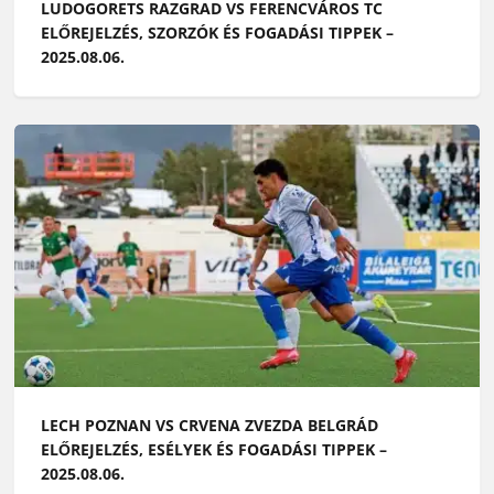
LUDOGORETS RAZGRAD VS FERENCVÁROS TC
ELŐREJELZÉS, SZORZÓK ÉS FOGADÁSI TIPPEK –
2025.08.06.
LECH POZNAN VS CRVENA ZVEZDA BELGRÁD
ELŐREJELZÉS, ESÉLYEK ÉS FOGADÁSI TIPPEK –
2025.08.06.