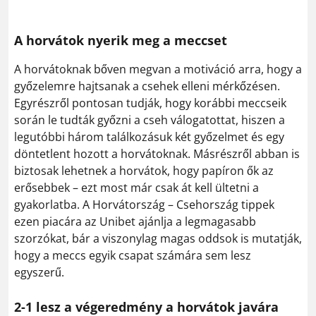
A horvátok nyerik meg a meccset
A horvátoknak bőven megvan a motiváció arra, hogy a
győzelemre hajtsanak a csehek elleni mérkőzésen.
Egyrészről pontosan tudják, hogy korábbi meccseik
során le tudták győzni a cseh válogatottat, hiszen a
legutóbbi három találkozásuk két győzelmet és egy
döntetlent hozott a horvátoknak. Másrészről abban is
biztosak lehetnek a horvátok, hogy papíron ők az
erősebbek – ezt most már csak át kell ültetni a
gyakorlatba. A Horvátország – Csehország tippek
ezen piacára az Unibet ajánlja a legmagasabb
szorzókat, bár a viszonylag magas oddsok is mutatják,
hogy a meccs egyik csapat számára sem lesz
egyszerű.
2-1 lesz a végeredmény a horvátok javára