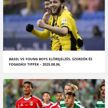
BASEL VS YOUNG BOYS ELŐREJELZÉS, SZORZÓK ÉS
FOGADÁSI TIPPEK – 2025.08.06.