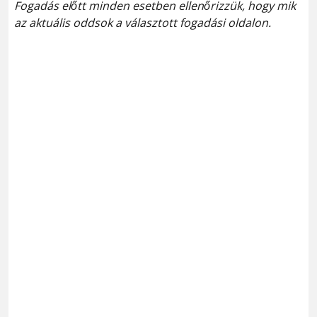
Fogadás előtt minden esetben ellenőrizzük, hogy mik
az aktuális oddsok a választott fogadási oldalon.