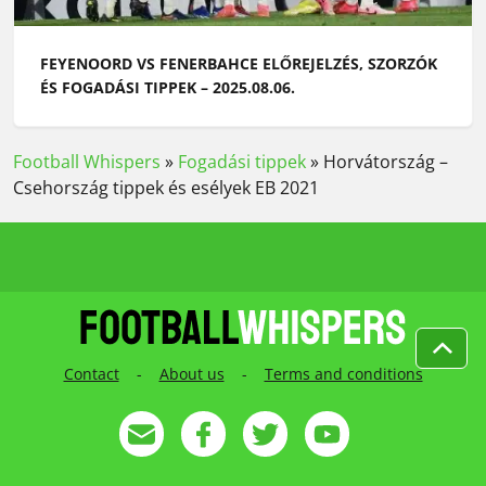
FEYENOORD VS FENERBAHCE ELŐREJELZÉS, SZORZÓK
ÉS FOGADÁSI TIPPEK – 2025.08.06.
Football Whispers
»
Fogadási tippek
»
Horvátország –
Csehország tippek és esélyek EB 2021
Contact
-
About us
-
Terms and conditions