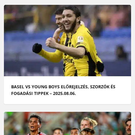
BASEL VS YOUNG BOYS ELŐREJELZÉS, SZORZÓK ÉS
FOGADÁSI TIPPEK – 2025.08.06.