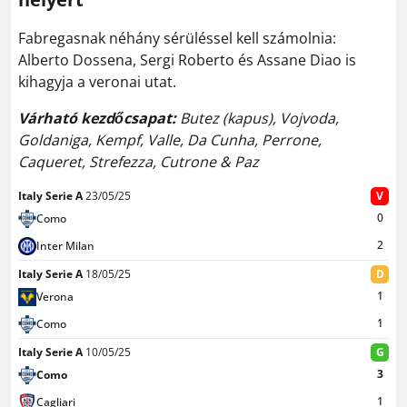
Fabregasnak néhány sérüléssel kell számolnia:
Alberto Dossena, Sergi Roberto és Assane Diao is
kihagyja a veronai utat.
Várható kezdőcsapat:
Butez (kapus), Vojvoda,
Goldaniga, Kempf, Valle, Da Cunha, Perrone,
Caqueret, Strefezza, Cutrone & Paz
Italy Serie A
23/05/25
V
0
Como
2
Inter Milan
Italy Serie A
18/05/25
D
1
Verona
1
Como
Italy Serie A
10/05/25
G
3
Como
1
Cagliari