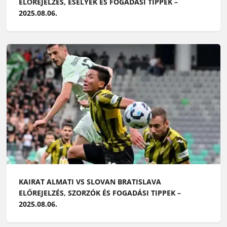
ELŐREJELZÉS, ESÉLYEK ÉS FOGADÁSI TIPPEK –
2025.08.06.
KAIRAT ALMATI VS SLOVAN BRATISLAVA
ELŐREJELZÉS, SZORZÓK ÉS FOGADÁSI TIPPEK –
2025.08.06.