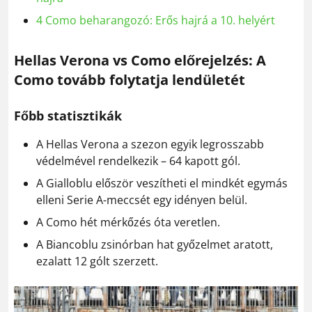
4
Como beharangozó: Erős hajrá a 10. helyért
Hellas Verona vs Como előrejelzés: A
Como tovább folytatja lendületét
Főbb statisztikák
A Hellas Verona a szezon egyik legrosszabb
védelmével rendelkezik – 64 kapott gól.
A Gialloblu először veszítheti el mindkét egymás
elleni Serie A-meccsét egy idényen belül.
A Como hét mérkőzés óta veretlen.
A Biancoblu zsinórban hat győzelmet aratott,
ezalatt 12 gólt szerzett.