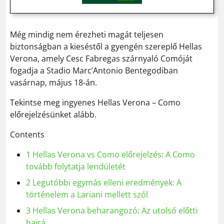
Még mindig nem érezheti magát teljesen
biztonságban a kieséstől a gyengén szereplő Hellas
Verona, amely Cesc Fabregas szárnyaló Comóját
fogadja a Stadio Marc’Antonio Bentegodiban
vasárnap, május 18-án.
Tekintse meg ingyenes Hellas Verona – Como
előrejelzésünket alább.
Contents
1
Hellas Verona vs Como előrejelzés: A Como
tovább folytatja lendületét
2
Legutóbbi egymás elleni eredmények: A
történelem a Lariani mellett szól
3
Hellas Verona beharangozó: Az utolsó előtti
hajrá