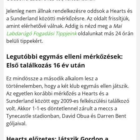
Jelenleg nem állnak rendelkezésre oddsok a Hearts és
a Sunderland közötti mérkőzésre. Az oldalt frissítjük,
amint elérhetővé válnak. Addig is nézd meg a
Mai
Labdarúgó Fogadási Tippjeink
oldalunkat más 24 órán
belüli tippekért.
Legutóbbi egymás elleni mérkőzések:
Első találkozás 16 év után
Ez mindössze a második alkalom lesz a
történelemben, hogy a két klub egymás ellen játszik.
Az egyetlen korábbi mérkőzés a Hearts és a
Sunderland között egy 2009-es felkészülési találkozó
volt. Akkor 1-1-es döntetlennel zárult a meccs a
Tynecastle stadionban, David Obua és Darren Bent
góljaival.
Hearts előzetes: Játszik Gordon a