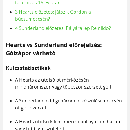
találkozás 16 év után
3
Hearts előzetes: Játszik Gordon a
búcsúmeccsén?
4
Sunderland előzetes: Pályára lép Reinildo?
Hearts vs Sunderland előrejelzés:
Gólzápor várható
Kulcsstatisztikák
A Hearts az utolsó öt mérkőzésén
mindháromszor vagy többször szerzett gólt.
A Sunderland eddigi három felkészülési meccsén
öt gólt szerzett.
A Hearts utolsó kilenc meccséből nyolcon három
vagy több gól született.