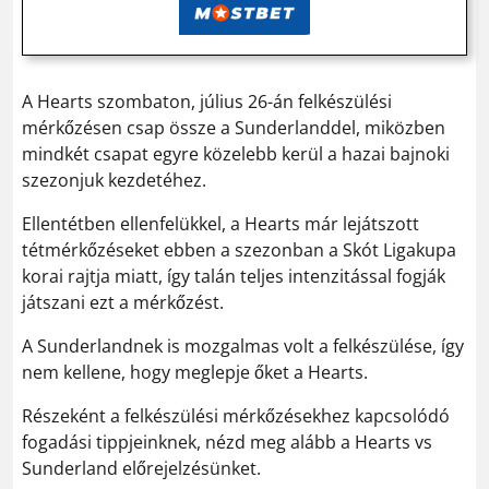
A Hearts szombaton, július 26-án felkészülési
mérkőzésen csap össze a Sunderlanddel, miközben
mindkét csapat egyre közelebb kerül a hazai bajnoki
szezonjuk kezdetéhez.
Ellentétben ellenfelükkel, a Hearts már lejátszott
tétmérkőzéseket ebben a szezonban a Skót Ligakupa
korai rajtja miatt, így talán teljes intenzitással fogják
játszani ezt a mérkőzést.
A Sunderlandnek is mozgalmas volt a felkészülése, így
nem kellene, hogy meglepje őket a Hearts.
Részeként a felkészülési mérkőzésekhez kapcsolódó
fogadási tippjeinknek, nézd meg alább a Hearts vs
Sunderland előrejelzésünket.