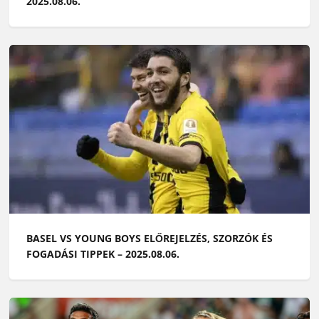
2025.08.06.
BASEL VS YOUNG BOYS ELŐREJELZÉS, SZORZÓK ÉS
FOGADÁSI TIPPEK – 2025.08.06.