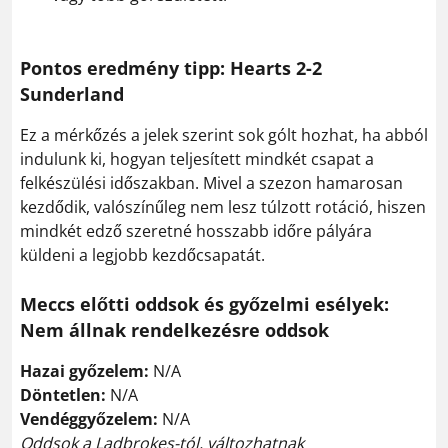
Pontos eredmény tipp: Hearts 2-2
Sunderland
Ez a mérkőzés a jelek szerint sok gólt hozhat, ha abból
indulunk ki, hogyan teljesített mindkét csapat a
felkészülési időszakban. Mivel a szezon hamarosan
kezdődik, valószínűleg nem lesz túlzott rotáció, hiszen
mindkét edző szeretné hosszabb időre pályára
küldeni a legjobb kezdőcsapatát.
Meccs előtti oddsok és győzelmi esélyek:
Nem állnak rendelkezésre oddsok
Hazai győzelem:
N/A
Döntetlen:
N/A
Vendéggyőzelem:
N/A
Oddsok a Ladbrokes-tól, változhatnak