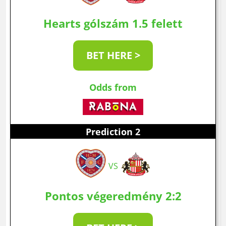
Hearts gólszám 1.5 felett
BET HERE >
Odds from
Prediction 2
VS
Pontos végeredmény 2:2