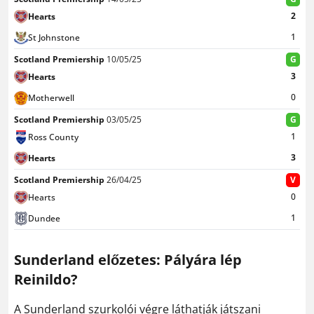
2
Hearts
1
St Johnstone
Scotland Premiership
10/05/25
G
3
Hearts
0
Motherwell
Scotland Premiership
03/05/25
G
1
Ross County
3
Hearts
Scotland Premiership
26/04/25
V
0
Hearts
1
Dundee
Sunderland előzetes: Pályára lép
Reinildo?
A Sunderland szurkolói végre láthatják játszani