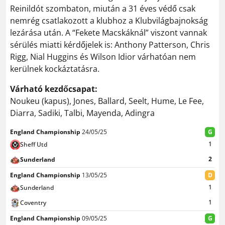
Reinildót szombaton, miután a 31 éves védő csak
nemrég csatlakozott a klubhoz a Klubvilágbajnokság
lezárása után. A “Fekete Macskáknál” viszont vannak
sérülés miatti kérdőjelek is: Anthony Patterson, Chris
Rigg, Nial Huggins és Wilson Idior várhatóan nem
kerülnek kockáztatásra.
Várható kezdőcsapat:
Noukeu (kapus), Jones, Ballard, Seelt, Hume, Le Fee,
Diarra, Sadiki, Talbi, Mayenda, Adingra
England Championship
24/05/25
G
1
Sheff Utd
2
Sunderland
England Championship
13/05/25
D
1
Sunderland
1
Coventry
England Championship
09/05/25
G