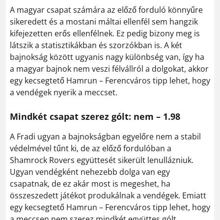
A magyar csapat számára az előző forduló könnyűre
sikeredett és a mostani máltai ellenfél sem hangzik
kifejezetten erős ellenfélnek. Ez pedig bizony meg is
látszik a statisztikákban és szorzókban is. A két
bajnokság között ugyanis nagy különbség van, így ha
a magyar bajnok nem veszi félvállról a dolgokat, akkor
egy kecsegtető Hamrun – Ferencváros tipp lehet, hogy
a vendégek nyerik a meccset.
Mindkét csapat szerez gólt: nem – 1.98
A Fradi ugyan a bajnokságban egyelőre nem a stabil
védelmével tűnt ki, de az előző fordulóban a
Shamrock Rovers együttesét sikerült lenullázniuk.
Ugyan vendégként nehezebb dolga van egy
csapatnak, de ez akár most is megeshet, ha
összeszedett játékot produkálnak a vendégek. Emiatt
egy kecsegtető Hamrun – Ferencváros tipp lehet, hogy
a meccsen nem szerez mindkét együttes gólt.