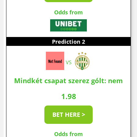
Odds from
Prediction 2
VS
Mindkét csapat szerez gólt: nem
1.98
BET HERE >
Odds from