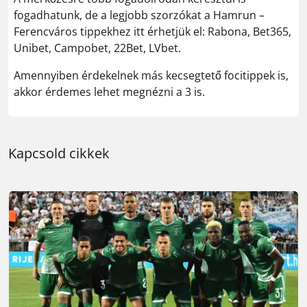
fogadhatunk, de a legjobb szorzókat a Hamrun –
Ferencváros tippekhez itt érhetjük el: Rabona, Bet365,
Unibet, Campobet, 22Bet, LVbet.
Amennyiben érdekelnek más kecsegtető focitippek is,
akkor érdemes lehet megnézni a 3 is.
Kapcsold cikkek