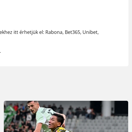
khez itt érhetjük el: Rabona, Bet365, Unibet,
.