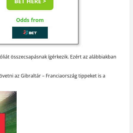
BET HERE >
Odds from
Góliát összecsapásnak ígérkezik. Ezért az alábbiakban
etni az Gibraltár – Franciaország tippeket is a