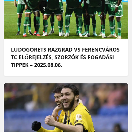
LUDOGORETS RAZGRAD VS FERENCVÁROS
TC ELŐREJELZÉS, SZORZÓK ÉS FOGADÁSI
TIPPEK – 2025.08.06.