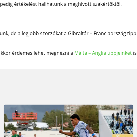
edig értékelést hallhatunk a meghívott szakértőktől.
k, de a legjobb szorzókat a Gibraltár – Franciaország tippe
 akkor érdemes lehet megnézni a
Málta – Anglia tippjeinket
is