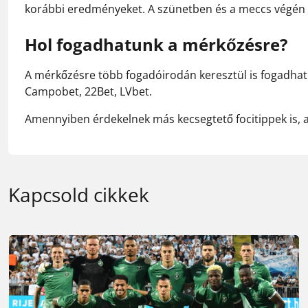
korábbi eredményeket. A szünetben és a meccs végén p
Hol fogadhatunk a mérkőzésre?
A mérkőzésre több fogadóirodán keresztül is fogadhatun
Campobet, 22Bet, LVbet.
Amennyiben érdekelnek más kecsegtető focitippek is,
Kapcsold cikkek