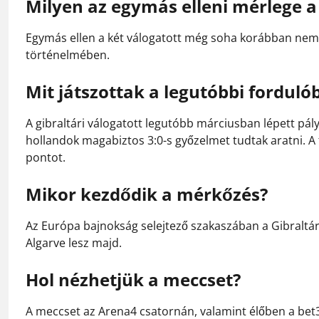
Milyen az egymás elleni mérlege 
Egymás ellen a két válogatott még soha korábban nem 
történelmében.
Mit játszottak a legutóbbi forduló
A gibraltári válogatott legutóbb márciusban lépett pál
hollandok magabiztos 3:0-s győzelmet tudtak aratni. A 
pontot.
Mikor kezdődik a mérkőzés?
Az Európa bajnokság selejtező szakaszában a Gibraltár
Algarve lesz majd.
Hol nézhetjük a meccset?
A meccset az Arena4 csatornán, valamint élőben a bet