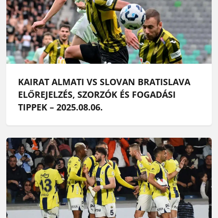
KAIRAT ALMATI VS SLOVAN BRATISLAVA
ELŐREJELZÉS, SZORZÓK ÉS FOGADÁSI
TIPPEK – 2025.08.06.