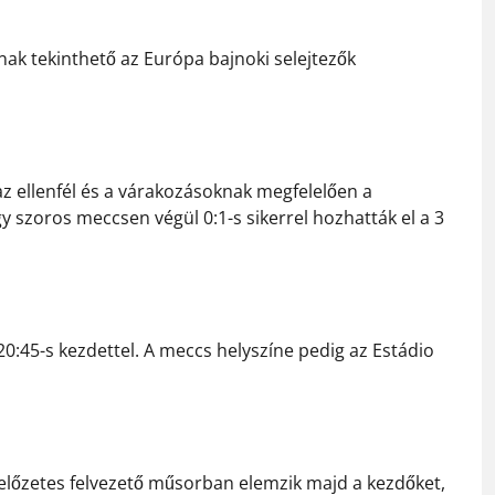
ak tekinthető az Európa bajnoki selejtezők
az ellenfél és a várakozásoknak megfelelően a
 szoros meccsen végül 0:1-s sikerrel hozhatták el a 3
0:45-s kezdettel. A meccs helyszíne pedig az Estádio
előzetes felvezető műsorban elemzik majd a kezdőket,