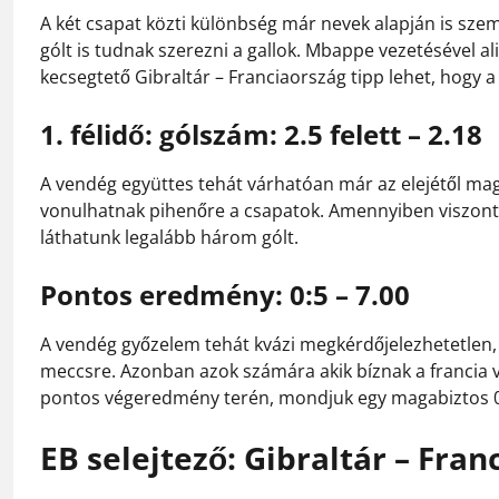
A két csapat közti különbség már nevek alapján is sz
gólt is tudnak szerezni a gallok. Mbappe vezetésével a
kecsegtető Gibraltár – Franciaország tipp lehet, hogy a
1. félidő: gólszám: 2.5 felett – 2.18
A vendég együttes tehát várhatóan már az elejétől ma
vonulhatnak pihenőre a csapatok. Amennyiben viszont a
láthatunk legalább három gólt.
Pontos eredmény: 0:5 – 7.00
A vendég győzelem tehát kvázi megkérdőjelezhetetlen, l
meccsre. Azonban azok számára akik bíznak a francia 
pontos végeredmény terén, mondjuk egy magabiztos 0:
EB selejtező: Gibraltár – Fra