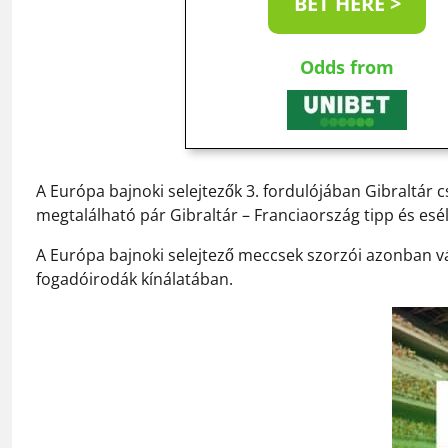
BET HERE >
Odds from
A Európa bajnoki selejtezők 3. fordulójában Gibraltár 
megtalálható pár Gibraltár – Franciaország tipp és esé
A Európa bajnoki selejtező meccsek szorzói azonban vá
fogadóirodák kínálatában.