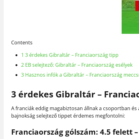
Contents
1
3 érdekes Gibraltár – Franciaország tipp
2
EB selejtező: Gibraltár – Franciaország esélyek
3
Hasznos infók a Gibraltár – Franciaország meccs
3 érdekes Gibraltár – Francia
A franciák eddig magabiztosan állnak a csoportban és 
bajnokság selejtező tippet érdemes megfontolni:
Franciaország gólszám: 4.5 felett –