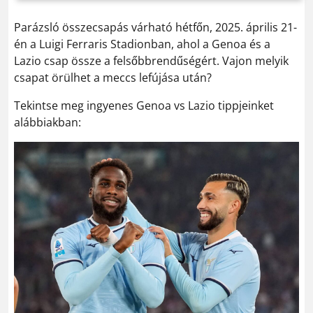
Parázsló összecsapás várható hétfőn, 2025. április 21-
én a Luigi Ferraris Stadionban, ahol a Genoa és a
Lazio csap össze a felsőbbrendűségért. Vajon melyik
csapat örülhet a meccs lefújása után?
Tekintse meg ingyenes Genoa vs Lazio tippjeinket
alábbiakban: