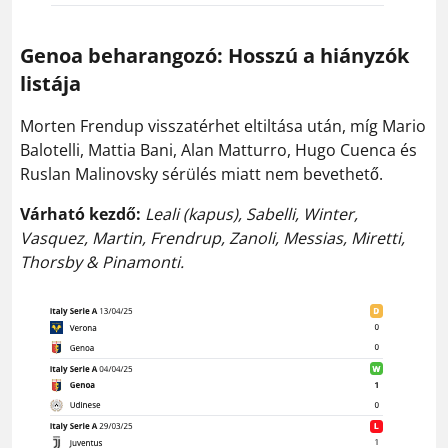
Genoa beharangozó: Hosszú a hiányzók
listája
Morten Frendup visszatérhet eltiltása után, míg Mario
Balotelli, Mattia Bani, Alan Matturro, Hugo Cuenca és
Ruslan Malinovsky sérülés miatt nem bevethető.
Várható kezdő:
Leali (kapus), Sabelli, Winter,
Vasquez, Martin, Frendrup, Zanoli, Messias, Miretti,
Thorsby & Pinamonti.