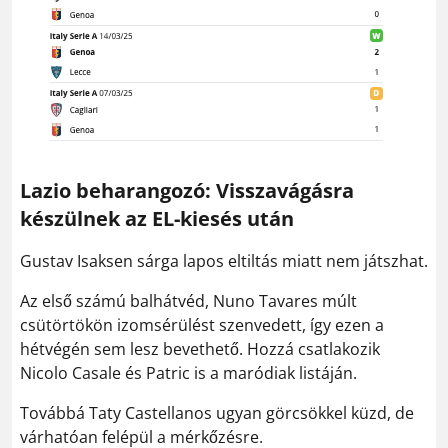
Lazio beharangozó: Visszavágásra
készülnek az EL-kiesés után
Gustav Isaksen sárga lapos eltiltás miatt nem játszhat.
Az első számú balhátvéd, Nuno Tavares múlt
csütörtökön izomsérülést szenvedett, így ezen a
hétvégén sem lesz bevethető. Hozzá csatlakozik
Nicolo Casale és Patric is a maródiak listáján.
Továbbá Taty Castellanos ugyan görcsökkel küzd, de
várhatóan felépül a mérkőzésre.