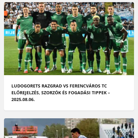
LUDOGORETS RAZGRAD VS FERENCVÁROS TC
ELŐREJELZÉS, SZORZÓK ÉS FOGADÁSI TIPPEK –
2025.08.06.