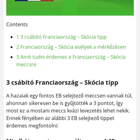
Contents
1
3 csábító Franciaország – Skócia tipp
2
Franciaország – Skócia esélyek a mérkőzésen
3
Amit tudni érdemes a Franciaország – Skócia
meccsre
3 csábító Franciaország – Skócia tipp
A hazaiak egy fontos EB selejtező meccsen vannak túl,
ahonnan sikeresen be is gyűjtötték a 3 pontot, így
most ez a mostani meccs kvázi levezetés lehet nekik.
Ennek fényében az alábbi 3 EB selejtező tippet
érdemes megfontolni: