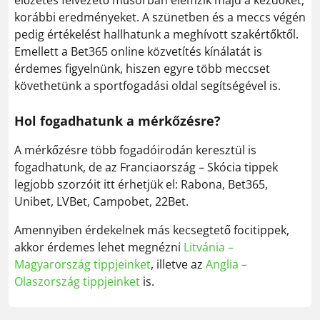
előzetes felvezető műsorban elemzik majd a kezdőket,
korábbi eredményeket. A szünetben és a meccs végén
pedig értékelést hallhatunk a meghívott szakértőktől.
Emellett a Bet365 online közvetítés kínálatát is
érdemes figyelnünk, hiszen egyre több meccset
követhetünk a sportfogadási oldal segítségével is.
Hol fogadhatunk a mérkőzésre?
A mérkőzésre több fogadóirodán keresztül is
fogadhatunk, de az Franciaország – Skócia tippek
legjobb szorzóit itt érhetjük el: Rabona, Bet365,
Unibet, LVBet, Campobet, 22Bet.
Amennyiben érdekelnek más kecsegtető focitippek,
akkor érdemes lehet megnézni
Litvánia –
Magyarország tippjeinket
, illetve az
Anglia –
Olaszország tippjeinket
is.