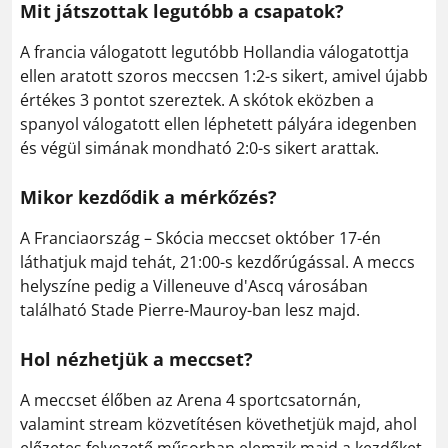
Mit játszottak legutóbb a csapatok?
A francia válogatott legutóbb Hollandia válogatottja
ellen aratott szoros meccsen 1:2-s sikert, amivel újabb
értékes 3 pontot szereztek. A skótok eközben a
spanyol válogatott ellen léphetett pályára idegenben
és végül simának mondható 2:0-s sikert arattak.
Mikor kezdődik a mérkőzés?
A Franciaország – Skócia meccset október 17-én
láthatjuk majd tehát, 21:00-s kezdőrúgással. A meccs
helyszíne pedig a Villeneuve d'Ascq városában
található Stade Pierre-Mauroy-ban lesz majd.
Hol nézhetjük a meccset?
A meccset élőben az Arena 4 sportcsatornán,
valamint stream közvetítésen követhetjük majd, ahol