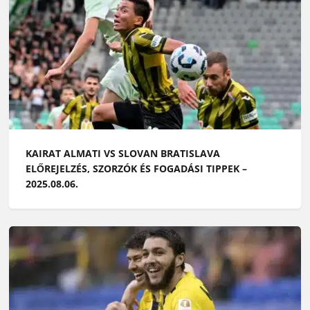
KAIRAT ALMATI VS SLOVAN BRATISLAVA
ELŐREJELZÉS, SZORZÓK ÉS FOGADÁSI TIPPEK –
2025.08.06.