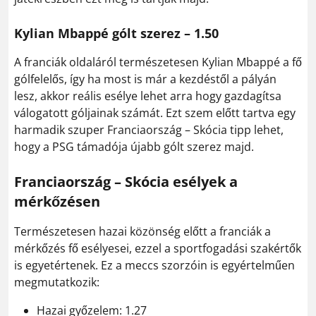
Kylian Mbappé gólt szerez – 1.50
A franciák oldaláról természetesen Kylian Mbappé a fő
gólfelelős, így ha most is már a kezdéstől a pályán
lesz, akkor reális esélye lehet arra hogy gazdagítsa
válogatott góljainak számát. Ezt szem előtt tartva egy
harmadik szuper Franciaország – Skócia tipp lehet,
hogy a PSG támadója újabb gólt szerez majd.
Franciaország – Skócia esélyek a
mérkőzésen
Természetesen hazai közönség előtt a franciák a
mérkőzés fő esélyesei, ezzel a sportfogadási szakértők
is egyetértenek. Ez a meccs szorzóin is egyértelműen
megmutatkozik:
Hazai győzelem: 1.27