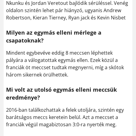
Nkunku és Jordan Veretout bajlódik sérüléssel. Venég
oldalon szintén lehet pár hiányzó, ugyanis Andrew
Robertson, Kieran Tierney, Ryan jack és Kevin Nisbet
Milyen az egymás elleni mérlege a
csapatoknak?
Mindent egybevéve eddig 8 meccsen léphettek
pályára a válogatottak egymás ellen. Ezek közül a
franciák öt meccset tudtak megnyerni, míg a skótok
három sikernek örülhettek.
Mi volt az utolsó egymás elleni meccsük
eredménye?
2016-ban találkozhattak a felek utoljára, szintén egy
barátságos meccs keretein belül. Azt a meccset a
franciák végül magabiztosan 3:0-ra nyerték meg.