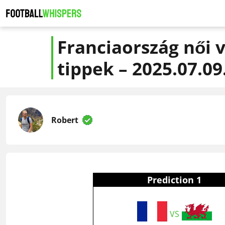
Franciaország női v
tippek – 2025.07.09
Robert
Prediction 1
VS