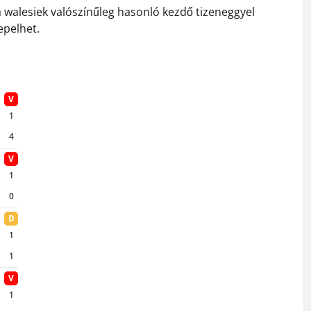
 a walesiek valószínűleg hasonló kezdő tizeneggyel
epelhet.
V
1
4
V
1
0
D
1
1
V
1