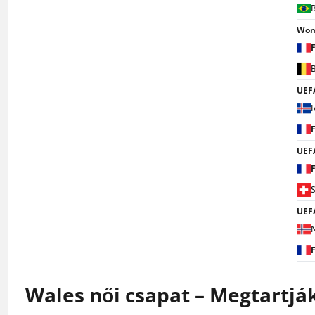
Wom
UEF
UEF
UEF
Wales női csapat – Megtartják