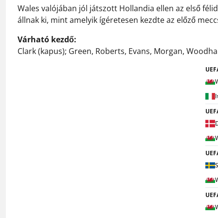
Wales valójában jól játszott Hollandia ellen az első fé
állnak ki, mint amelyik ígéretesen kezdte az előző mecc
Várható kezdő:
Clark (kapus); Green, Roberts, Evans, Morgan, Woodham
UEF
UEF
UEF
UEF