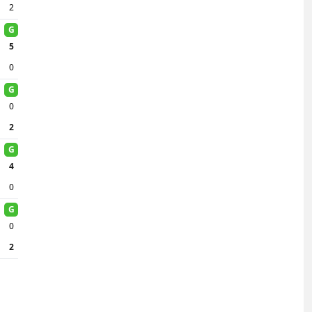
2
G
5
0
G
0
2
G
4
0
G
0
2