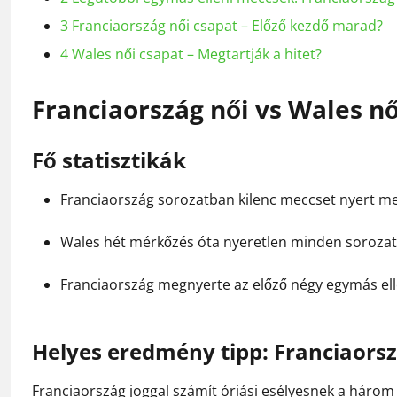
3
Franciaország női csapat – Előző kezdő marad?
4
Wales női csapat – Megtartják a hitet?
Franciaország női vs Wales nő
Fő statisztikák
Franciaország sorozatban kilenc meccset nyert m
Wales hét mérkőzés óta nyeretlen minden soroza
Franciaország megnyerte az előző négy egymás ell
Helyes eredmény tipp:
Franciaorsz
Franciaország joggal számít óriási esélyesnek a három 