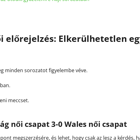
i előrejelzés: Elkerülhetetlen e
eg minden sorozatot figyelembe véve.
tban.
eni meccset.
ág női csapat 3-0 Wales női csapat
pont megszerzésére, és lehet, hogy csak az lesz a kérdés, h