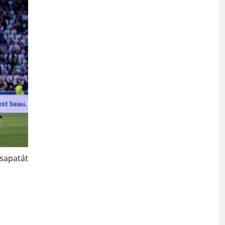
csapatát