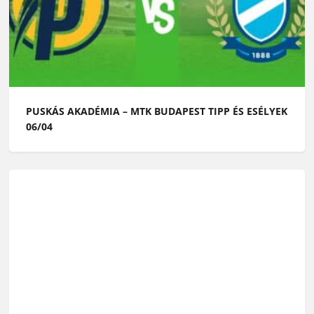
PUSKÁS AKADÉMIA – MTK BUDAPEST TIPP ÉS ESÉLYEK
06/04