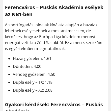
Ferencváros – Puskás Akadémia esélyek
az NB1-ben
A sportfogadási oldalak kínálata alapján a hazaiak
lehetnek esélyesebbek a mostani meccsen, de
kérdéses, hogy az Európa Liga küzdelem mennyi
energiát vett ki a Zöld Sasokból. Ez a meccs szorzóin
is egyértelműen megmutatkozik:
Hazai győzelem: 1.61
Döntetlen: 4.00
Vendég győzelem: 4.50
Dupla esély – 1X: 1.18
Dupla esély – X2: 2.08
Gyakori kérdések: Ferencváros – Puskás