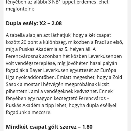
fényében az alábbi 3 NB1 tippet érdemes lehet
megfontolni:
Dupla esély: X2 – 2.08
A tabella alapján azt láthatjuk, hogy a két csapat
között 20 pont a különbség, miközben a Fradi az első,
míg a Puskás Akadémia az 5. helyen áll. A
Ferencvárosnak azonban hét közben Leverkusenben
volt vendégszereplése, míg jövőhéten hazai pályán
fogadják a Bayer Leverkusen együttesét az Európa
Liga nyolcaddöntőben. Emiatt megeshet, hogy a Zöld
Sasok a mostani hétvégén megpróbálnak kicsit
pihentetni, ami a vendégeknek kedvezhet. Ennek
fényében egy nagyon kecsegtető Ferencváros –
Puskás Akadémia tipp lehet, hogyha dupla eséllyel
fogadunk a meccsre.
Mindkét csapat gólt szerez – 1.80