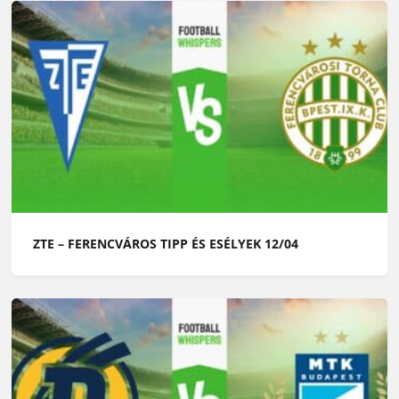
ZTE – FERENCVÁROS TIPP ÉS ESÉLYEK 12/04