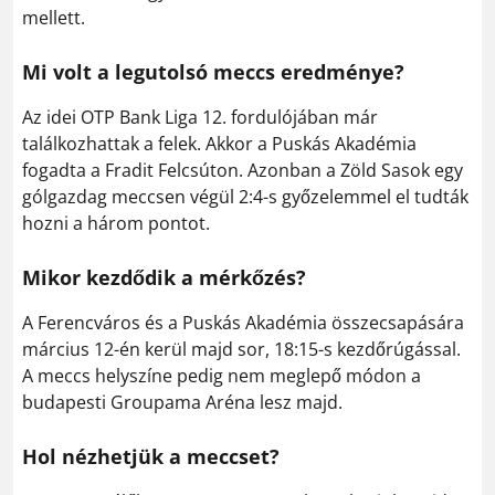
mellett.
Mi volt a legutolsó meccs eredménye?
Az idei OTP Bank Liga 12. fordulójában már
találkozhattak a felek. Akkor a Puskás Akadémia
fogadta a Fradit Felcsúton. Azonban a Zöld Sasok egy
gólgazdag meccsen végül 2:4-s győzelemmel el tudták
hozni a három pontot.
Mikor kezdődik a mérkőzés?
A Ferencváros és a Puskás Akadémia összecsapására
március 12-én kerül majd sor, 18:15-s kezdőrúgással.
A meccs helyszíne pedig nem meglepő módon a
budapesti Groupama Aréna lesz majd.
Hol nézhetjük a meccset?