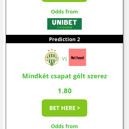
Odds from
Prediction 2
VS
Mindkét csapat gólt szerez
1.80
BET HERE >
Odds from