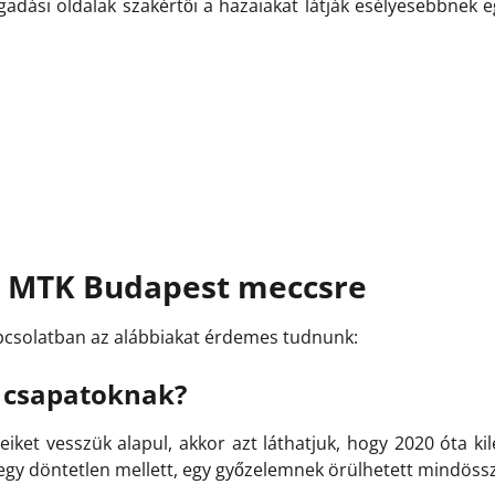
dási oldalak szakértői a hazaiakat látják esélyesebbnek e
 – MTK Budapest meccsre
pcsolatban az alábbiakat érdemes tudnunk:
a csapatoknak?
ket vesszük alapul, akkor azt láthatjuk, hogy 2020 óta kil
egy döntetlen mellett, egy győzelemnek örülhetett mindöss