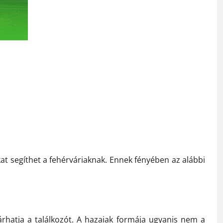
t segíthet a fehérváriaknak. Ennek fényében az alábbi
várhatja a találkozót. A hazaiak formája ugyanis nem a