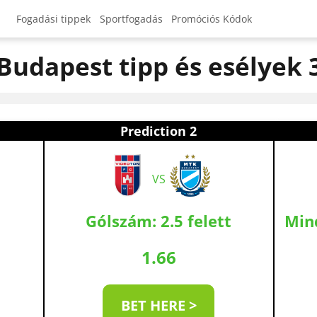
Fogadási tippek
Sportfogadás
Promóciós Kódok
Legjobb sportfogadási oldalak
Betmatch promóciós kód
Budapest tipp és esélyek 
Legjobb sportfogadási alkalmazás
Boabet Promóciós kód
Sportfogadási bónuszok
22bet promóciós kód
Prediction 2
BetOnRed promóciós kód
MostBet promókód
VS
1xBet promóciós kód
Gólszám: 2.5 felett
Mind
1.66
BET HERE >