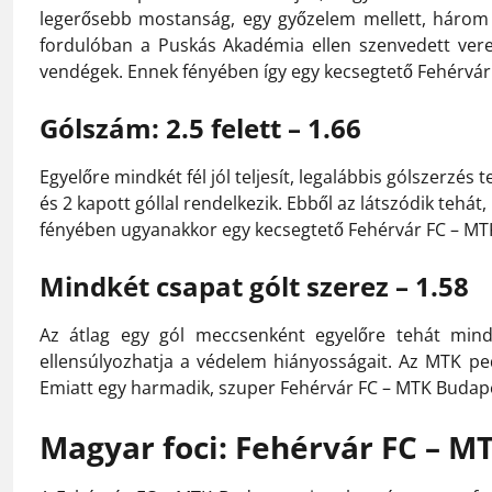
legerősebb mostanság, egy győzelem mellett, három
fordulóban a Puskás Akadémia ellen szenvedett vere
vendégek. Ennek fényében így egy kecsegtető Fehérvár 
Gólszám: 2.5 felett – 1.66
Egyelőre mindkét fél jól teljesít, legalábbis gólszerzés 
és 2 kapott góllal rendelkezik. Ebből az látszódik teh
fényében ugyanakkor egy kecsegtető Fehérvár FC – MTK
Mindkét csapat gólt szerez – 1.58
Az átlag egy gól meccsenként egyelőre tehát mind 
ellensúlyozhatja a védelem hiányosságait. Az MTK ped
Emiatt egy harmadik, szuper Fehérvár FC – MTK Budapes
Magyar foci: Fehérvár FC – M