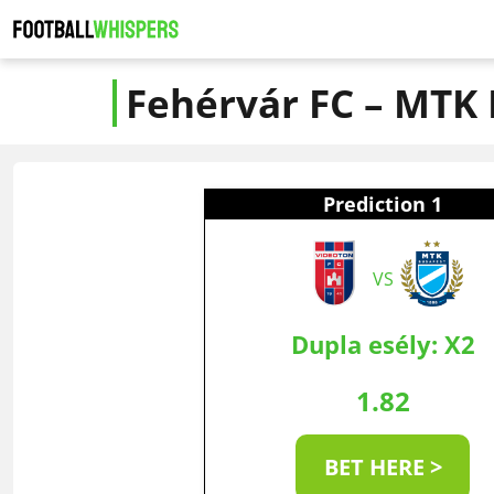
Fehérvár FC – MTK 
Prediction 1
VS
Dupla esély: X2
1.82
BET HERE >