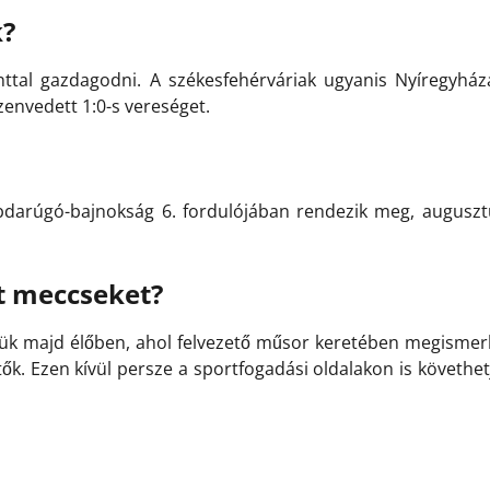
k?
tal gazdagodni. A székesfehérváriak ugyanis Nyíregyház
envedett 1:0-s vereséget.
arúgó-bajnokság 6. fordulójában rendezik meg, augusztus 
t meccseket?
ük majd élőben, ahol felvezető műsor keretében megismerhe
tők. Ezen kívül persze a sportfogadási oldalakon is követhe