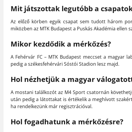
Mit játszottak legutóbb a csapato
Az előző körben egyik csapat sem tudott három pont
miközben az MTK Budapest a Puskás Akadémia ellen sz
Mikor kezdődik a mérkőzés?
A Fehérvár FC – MTK Budapest meccset a magyar labd
pedig a székesfehérvári Sóstói Stadion lesz majd.
Hol nézhetjük a magyar válogatot
A mostani találkozót az M4 Sport csatornán követhetj
után pedig a látottakat is értékelik a meghívott szakér
ha rendelkezünk már regisztrációval.
Hol fogadhatunk a mérkőzésre?