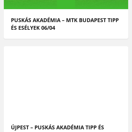
PUSKÁS AKADÉMIA – MTK BUDAPEST TIPP
ÉS ESÉLYEK 06/04
ÚJPEST – PUSKÁS AKADÉMIA TIPP ÉS