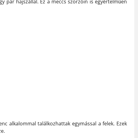
gy pár hajszállal. Ez a meccs szorzóin is egyértelműen
enc alkalommal találkozhattak egymással a felek. Ezek
ze.