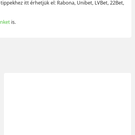
ppekhez itt érhetjük el: Rabona, Unibet, LVBet, 22Bet,
inket
is.