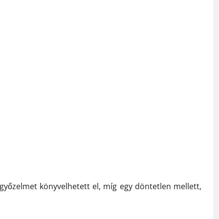
győzelmet könyvelhetett el, míg egy döntetlen mellett,