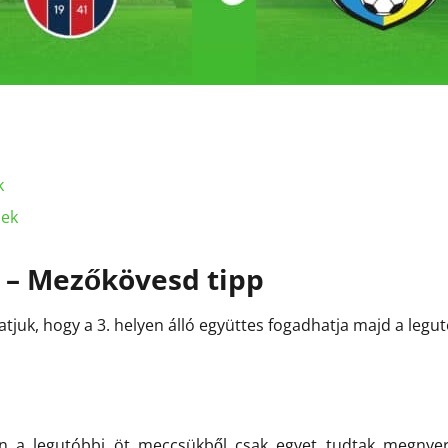
k
sek
 – Mezőkövesd tipp
juk, hogy a 3. helyen álló együttes fogadhatja majd a leg
en a legutóbbi öt meccsükből csak egyet tudtak megnyern