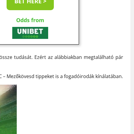
BET HERE >
Odds from
ssze tudását. Ezért az alábbiakban megtalálható pár
 – Mezőkövesd tippeket is a fogadóirodák kínálatában.