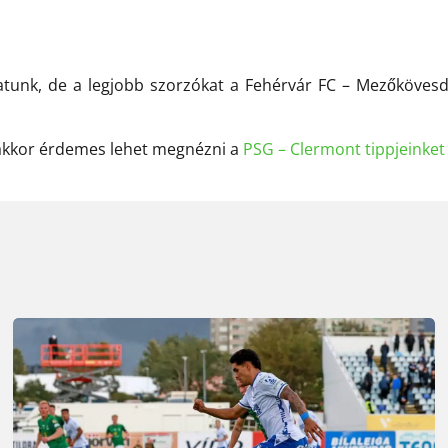
tunk, de a legjobb szorzókat a Fehérvár FC – Mezőkövesd 
 akkor érdemes lehet megnézni a
PSG – Clermont tippjeinket