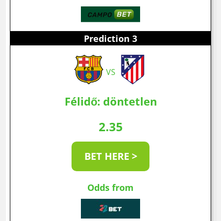
Prediction 3
VS
Félidő: döntetlen
2.35
BET HERE >
Odds from