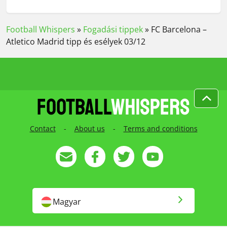
Football Whispers
»
Fogadási tippek
»
FC Barcelona –
Atletico Madrid tipp és esélyek 03/12
Contact
-
About us
-
Terms and conditions
Magyar