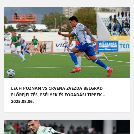
LECH POZNAN VS CRVENA ZVEZDA BELGRÁD
ELŐREJELZÉS, ESÉLYEK ÉS FOGADÁSI TIPPEK –
2025.08.06.