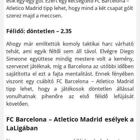
esik egy-egy gól. Ezért egy kecsegtető FC Barcelona –
Atletico Madrid tipp lehet, hogy mind a két csapat gólt
szerez majd a meccsen.
Félidő: döntetlen – 2.35
Ahogy már említettük komoly taktikai harc várható
tehát, ami egyik féltől sem áll távol. Elvégre Diego
Simeone együttese mindig mestere volt a kemény,
szervezet játéknak, míg a Barcelona az utóbbi időben
sajátította el ezt a fajta mentalitást. Ennek fényében
viszont egy csábító FC Barcelona – Atletico Madrid
tipp lehet, hogy a játékosok döntetlen állással
vonulhatnak pihenőre az első félidő lefújását
követően.
FC Barcelona – Atletico Madrid esélyek a
LaLigában