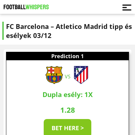
FC Barcelona – Atletico Madrid tipp és
esélyek 03/12
Prediction 1
VS
Dupla esély: 1X
1.28
BET HERE >