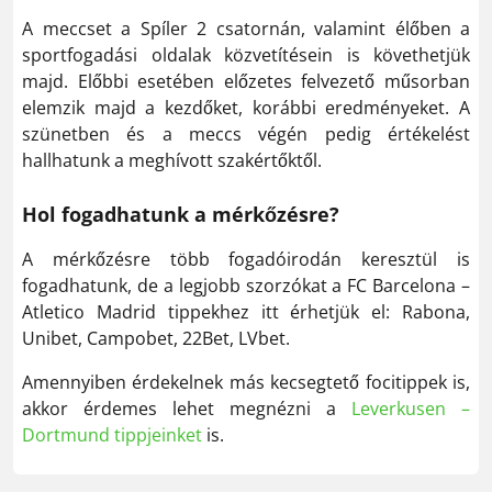
A meccset a Spíler 2 csatornán, valamint élőben a
sportfogadási oldalak közvetítésein is követhetjük
majd. Előbbi esetében előzetes felvezető műsorban
elemzik majd a kezdőket, korábbi eredményeket. A
szünetben és a meccs végén pedig értékelést
hallhatunk a meghívott szakértőktől.
Hol fogadhatunk a mérkőzésre?
A mérkőzésre több fogadóirodán keresztül is
fogadhatunk, de a legjobb szorzókat a FC Barcelona –
Atletico Madrid tippekhez itt érhetjük el: Rabona,
Unibet, Campobet, 22Bet, LVbet.
Amennyiben érdekelnek más kecsegtető focitippek is,
akkor érdemes lehet megnézni a
Leverkusen –
Dortmund tippjeinket
is.