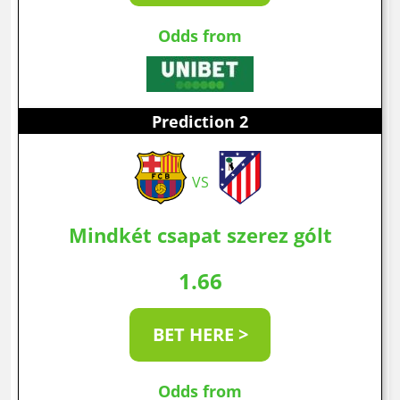
Odds from
Prediction 2
VS
Mindkét csapat szerez gólt
1.66
BET HERE >
Odds from