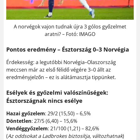
A norvégok vajon tudnak újra 3 gólos győzelmet
aratni? – Fotó: IMAGO
Pontos eredmény – Észtország 0–3 Norvégia
Érdekesség: a legutóbbi Norvégia–Olaszország
meccsen már az első félidő végére 3–0 állt az
eredményjelzőn – ez is alátámasztja tippünket.
Esélyek és győzelmi valószínűségek:
Észtországnak nincs esélye
Hazai győzelem
: 29/2 (15,50) – 6,5%
Döntetlen
: 27/5 (6,40) – 15,6%
Vendéggyőzelem
: 21/100 (1,21) – 82,6%
(
Az oddsokat a Ladbrokes biztosítja, változhatnak
)