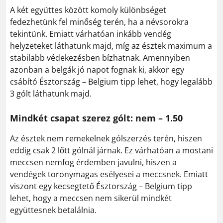
A két együttes között komoly különbséget
fedezhetünk fel minőség terén, ha a névsorokra
tekintünk. Emiatt várhatóan inkább vendég
helyzeteket láthatunk majd, míg az észtek maximum a
stabilabb védekezésben bízhatnak. Amennyiben
azonban a belgák jó napot fognak ki, akkor egy
csábító Észtország – Belgium tipp lehet, hogy legalább
3 gólt láthatunk majd.
Mindkét csapat szerez gólt: nem – 1.50
Az észtek nem remekelnek gólszerzés terén, hiszen
eddig csak 2 lőtt gólnál járnak. Ez várhatóan a mostani
meccsen nemfog érdemben javulni, hiszen a
vendégek toronymagas esélyesei a meccsnek. Emiatt
viszont egy kecsegtető Észtország – Belgium tipp
lehet, hogy a meccsen nem sikerül mindkét
együttesnek betalálnia.