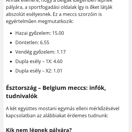
Annak ellenére, hogy a belgák idegenben lépnek
pályára, a sportfogadási oldalak így is őket látják
abszolút esélyesnek. Ez a meccs szorzóin is
egyértelműen megmutatkozik:
Hazai győzelem: 15.00
Döntetlen: 6.55
Vendég győzelem: 1.17
Dupla esély – 1X: 4.60
Dupla esély – X2: 1.01
Észtország – Belgium meccs: infók,
tudnivalók
A két együttes mostani egymás elleni mérkőzésével
kapcsolatban az alábbiakat érdemes tudnunk:
Kik nem lépnek pályára?