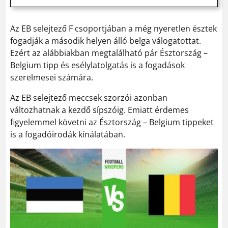
Az EB selejtező F csoportjában a még nyeretlen észtek
fogadják a második helyen álló belga válogatottat.
Ezért az alábbiakban megtalálható pár Észtország –
Belgium tipp és esélylatolgatás is a fogadások
szerelmesei számára.
Az EB selejtező meccsek szorzói azonban
változhatnak a kezdő sípszóig. Emiatt érdemes
figyelemmel követni az Észtország – Belgium tippeket
is a fogadóirodák kínálatában.