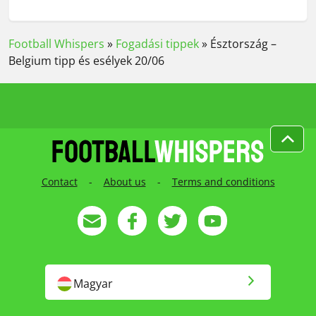
Football Whispers
»
Fogadási tippek
»
Észtország –
Belgium tipp és esélyek 20/06
Contact
-
About us
-
Terms and conditions
Magyar