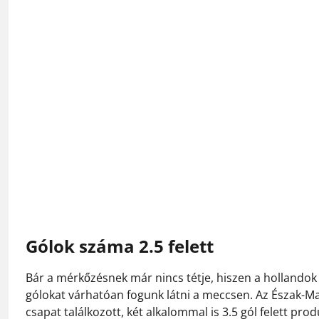
Gólok száma 2.5 felett
Bár a mérkőzésnek már nincs tétje, hiszen a hollandok
gólokat várhatóan fogunk látni a meccsen. Az Észak-Ma
csapat találkozott, két alkalommal is 3.5 gól felett pro