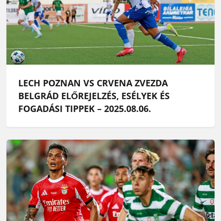
LECH POZNAN VS CRVENA ZVEZDA
BELGRÁD ELŐREJELZÉS, ESÉLYEK ÉS
FOGADÁSI TIPPEK – 2025.08.06.