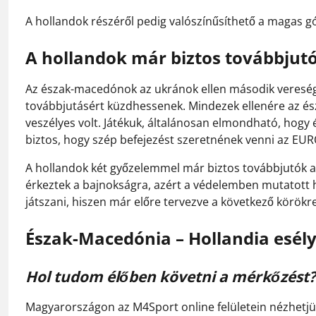
A hollandok részéről pedig valószínűsíthető a magas g
A hollandok már biztos továbbjutók
Az észak-macedónok az ukránok ellen második vereségü
továbbjutásért küzdhessenek. Mindezek ellenére az ész
veszélyes volt. Játékuk, általánosan elmondható, hogy é
biztos, hogy szép befejezést szeretnének venni az EUR
A hollandok két győzelemmel már biztos továbbjutók a
érkeztek a bajnokságra, azért a védelemben mutatott 
játszani, hiszen már előre tervezve a következő körökr
Észak-Macedónia – Hollandia esély
Hol tudom élőben követni a mérkőzést?
Magyarországon az M4Sport online felületein nézhetjü