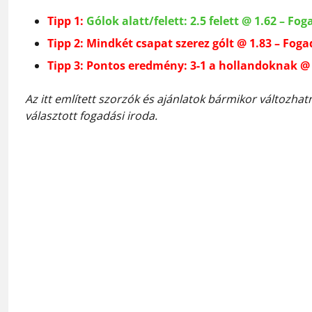
Tipp 1:
Gólok alatt/felett: 2.5 felett @ 1.62 – Fo
Tipp 2:
Mindkét csapat szerez gólt @ 1.83 – Foga
Tipp 3:
Pontos eredmény: 3-1 a hollandoknak @ 1
Az itt említett szorzók és ajánlatok bármikor változha
választott fogadási iroda.