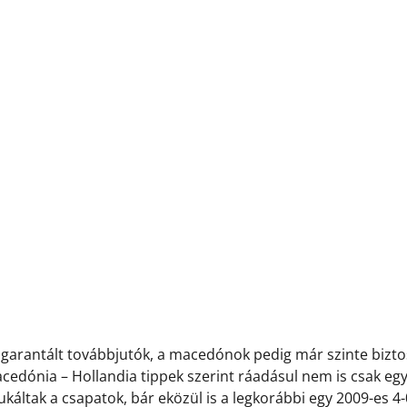
 garantált továbbjutók, a macedónok pedig már szinte bizto
cedónia – Hollandia tippek szerint ráadásul nem is csak egy
dukáltak a csapatok, bár eközül is a legkorábbi egy 2009-es 4