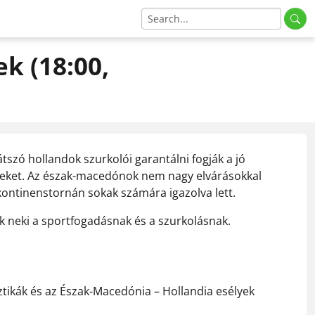
k (18:00,
tszó hollandok szurkolói garantálni fogják a jó
ket. Az észak-macedónok nem nagy elvárásokkal
kontinenstornán sokak számára igazolva lett.
ok neki a sportfogadásnak és a szurkolásnak.
sztikák és az Észak-Macedónia – Hollandia esélyek