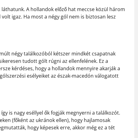
 láthatunk. A hollandok előző hat meccse közül három
olt igaz. Ha most a négy gól nem is biztosan lesz
elmúlt négy találkozóból kétszer mindkét csapatnak
keresen tudott gólt rúgni az ellenfelének. Ez a
ersze kérdéses, hogy a hollandok mennyire akarják a
a gólszerzési esélyeiket az észak-macedón válogatott
gy is nagy eséllyel ők fogják megnyerni a találkozót.
eken (főként az ukránok ellen), hogy hajlamosak
gmutatták, hogy képesek erre, akkor még ez a tét