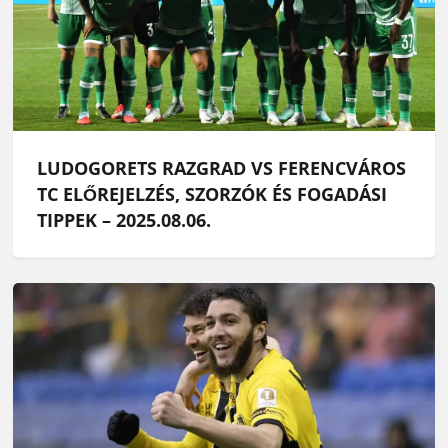
LUDOGORETS RAZGRAD VS FERENCVÁROS
TC ELŐREJELZÉS, SZORZÓK ÉS FOGADÁSI
TIPPEK – 2025.08.06.