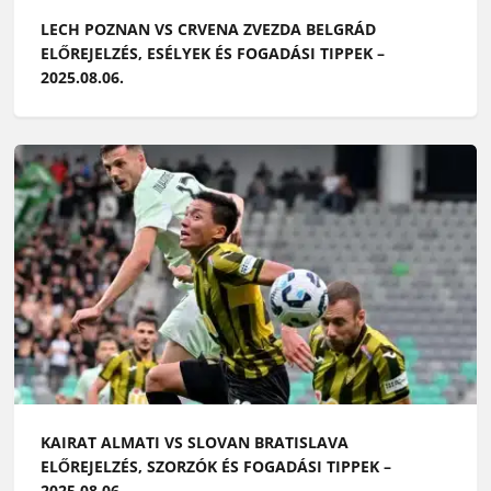
LECH POZNAN VS CRVENA ZVEZDA BELGRÁD
ELŐREJELZÉS, ESÉLYEK ÉS FOGADÁSI TIPPEK –
2025.08.06.
KAIRAT ALMATI VS SLOVAN BRATISLAVA
ELŐREJELZÉS, SZORZÓK ÉS FOGADÁSI TIPPEK –
2025.08.06.