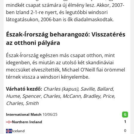
mindkét csapat számára új élmény lesz. Akkor, 2007-
ben Izland 2-1-re nyert, és legutóbbi windsori
látogatásukon, 2006-ban is ők diadalmaskodtak.
Észak-Írország beharangozó: Visszatérés
az otthoni pályára
Észak-Írország egészen más csapat otthon, mint
idegenben, és miután az utolsó két skandináviai
meccsüket elveszítették, Michael O'Neill fiai örömmel
térnek vissza a windsori kényelembe.
Várható kezdő:
Charles (kapus), Saville, Ballard,
Hume, Spencer, Charles, McCann, Bradley, Price,
Charles, Smith
International Match
10/06/25
G
1
Northern Ireland
0
Iceland