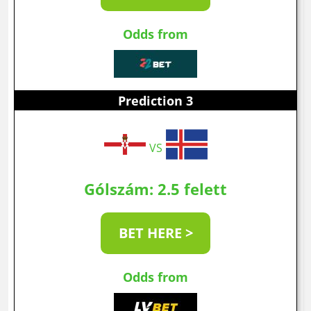
Odds from
Prediction 3
VS
Gólszám: 2.5 felett
BET HERE >
Odds from