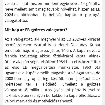
vezeti a listát, hiszen mindent egybevéve, 14 gól áll a
neve mellett, amit még tovább növelhet, hiszen az EB
2024-es kiírásában is behívót kapott a portugál
válogatottba.
Mit kap az EB győztes válogatott?
Az a válogatott, aki megnyerni az EB 2024-es kiírását
természetesen ezúttal is a Henri Delaunay Kupát
emelheti majd magasba, július 14-én. A kupa nevét a
francia szövetség akkori főtitkáráról kapta, akinek
ötlete alapján végül elsőként 1954-ben el is kezdődtek
az első EB megvalósítási munkálatai. 1960 óta
ugyanazt a kupát emelik magasba a válogatottak, de
2008-ban egy új serleg készült, ami igazából csak
mértében tér el elődjétől. Emellett a győztes
válogatott 8 millió eurós győzelmi pénz is zsebre
rakhat, de persze ilyen berkekben a kupa elhódítása a
valódi mérvadó és motivációs tényező.