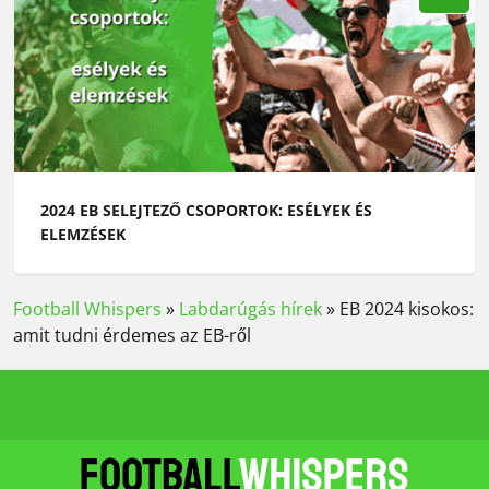
2024 EB SELEJTEZŐ CSOPORTOK: ESÉLYEK ÉS
ELEMZÉSEK
Football Whispers
»
Labdarúgás hírek
»
EB 2024 kisokos:
amit tudni érdemes az EB-ről