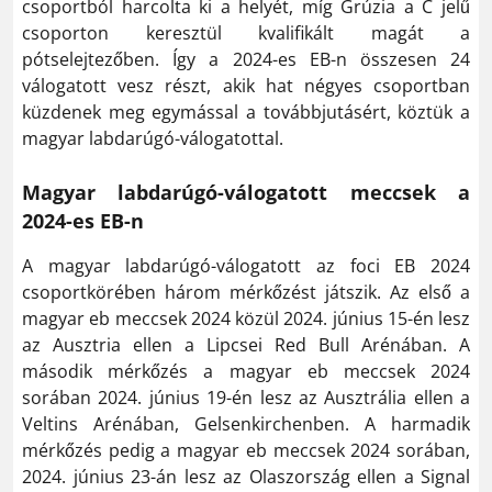
csoportból harcolta ki a helyét, míg Grúzia a C jelű
csoporton keresztül kvalifikált magát a
pótselejtezőben. Így a 2024-es EB-n összesen 24
válogatott vesz részt, akik hat négyes csoportban
küzdenek meg egymással a továbbjutásért, köztük a
magyar labdarúgó-válogatottal.
Magyar labdarúgó-válogatott meccsek a
2024-es EB-n
A magyar labdarúgó-válogatott az foci EB 2024
csoportkörében három mérkőzést játszik. Az első a
magyar eb meccsek 2024 közül 2024. június 15-én lesz
az Ausztria ellen a Lipcsei Red Bull Arénában. A
második mérkőzés a magyar eb meccsek 2024
sorában 2024. június 19-én lesz az Ausztrália ellen a
Veltins Arénában, Gelsenkirchenben. A harmadik
mérkőzés pedig a magyar eb meccsek 2024 sorában,
2024. június 23-án lesz az Olaszország ellen a Signal