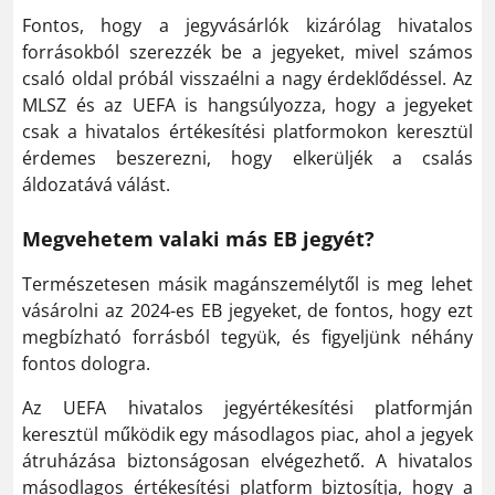
Fontos, hogy a jegyvásárlók kizárólag hivatalos
forrásokból szerezzék be a jegyeket, mivel számos
csaló oldal próbál visszaélni a nagy érdeklődéssel. Az
MLSZ és az UEFA is hangsúlyozza, hogy a jegyeket
csak a hivatalos értékesítési platformokon keresztül
érdemes beszerezni, hogy elkerüljék a csalás
áldozatává válást​.
Megvehetem valaki más EB jegyét?
Természetesen másik magánszemélytől is meg lehet
vásárolni az 2024-es EB jegyeket, de fontos, hogy ezt
megbízható forrásból tegyük, és figyeljünk néhány
fontos dologra.
Az UEFA hivatalos jegyértékesítési platformján
keresztül működik egy másodlagos piac, ahol a jegyek
átruházása biztonságosan elvégezhető. A hivatalos
másodlagos értékesítési platform biztosítja, hogy a