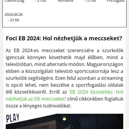
Csehország
- 21:00
Románia
- 21:00
Portugália
2024.06.26
- 21:00
Foci EB 2024: Hol nézhetjük a meccseket?
Az EB 2024-es meccseket szerencsére a szurkolók
igencsak könnyen követhetik majd élőben, mind a
televízióban, mind alternatív módon. Magyarországon
ebben a közszolgálati televízió sportcsatornája lesz a
szurkolók segítségére. Ezen felül azonban a streaming
is opció lehet, nem beszélve a sportfogadási oldalak
élő közvetítéseiről. Erről az
EB 2024 közvetítés: Hol
nézhetjük az EB meccseket?
című cikkünkben foglaltuk
össze a lényeges tudnivalókat.