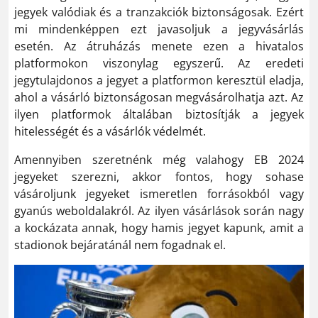
jegyek valódiak és a tranzakciók biztonságosak. Ezért
mi mindenképpen ezt javasoljuk a jegyvásárlás
esetén. Az átruházás menete ezen a hivatalos
platformokon viszonylag egyszerű. Az eredeti
jegytulajdonos a jegyet a platformon keresztül eladja,
ahol a vásárló biztonságosan megvásárolhatja azt. Az
ilyen platformok általában biztosítják a jegyek
hitelességét és a vásárlók védelmét.
Amennyiben szeretnénk még valahogy EB 2024
jegyeket szerezni, akkor fontos, hogy sohase
vásároljunk jegyeket ismeretlen forrásokból vagy
gyanús weboldalakról. Az ilyen vásárlások során nagy
a kockázata annak, hogy hamis jegyet kapunk, amit a
stadionok bejáratánál nem fogadnak el.