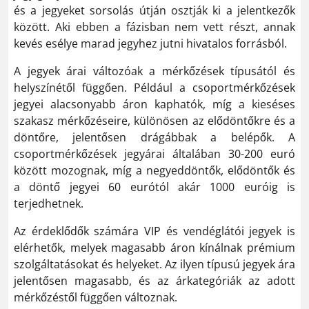
és a jegyeket sorsolás útján osztják ki a jelentkezők
között. Aki ebben a fázisban nem vett részt, annak
kevés esélye marad jegyhez jutni hivatalos forrásból.
A jegyek árai változóak a mérkőzések típusától és
helyszínétől függően. Például a csoportmérkőzések
jegyei alacsonyabb áron kaphatók, míg a kieséses
szakasz mérkőzéseire, különösen az elődöntőkre és a
döntőre, jelentősen drágábbak a belépők. A
csoportmérkőzések jegyárai általában 30-200 euró
között mozognak, míg a negyeddöntők, elődöntők és
a döntő jegyei 60 eurótól akár 1000 euróig is
terjedhetnek​.
Az érdeklődők számára VIP és vendéglátói jegyek is
elérhetők, melyek magasabb áron kínálnak prémium
szolgáltatásokat és helyeket. Az ilyen típusú jegyek ára
jelentősen magasabb, és az árkategóriák az adott
mérkőzéstől függően változnak.