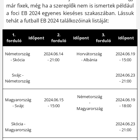
már fixek, még ha a szereplők nem is ismertek például
a foci EB 2024 egyenes kieséses szakaszában. Lássuk
tehát a futball EB 2024 találkozóinak listáját:
1.
2.
3.
Időpont
Időpont
Időpont
forduló
forduló
forduló
Németország
2024.06.14
Horvátország
2024.06.19
- Skócia
- 21:00
- Albánia
- 15:00
Svájc -
2024.06.23
Németország
- 21:00
Németország
Magyarország
2024.06.15
2024.06.19
-
- Svájc
- 15:00
- 18:00
Magyarország
Skócia -
2024.06.23
Magyarország
- 21:00