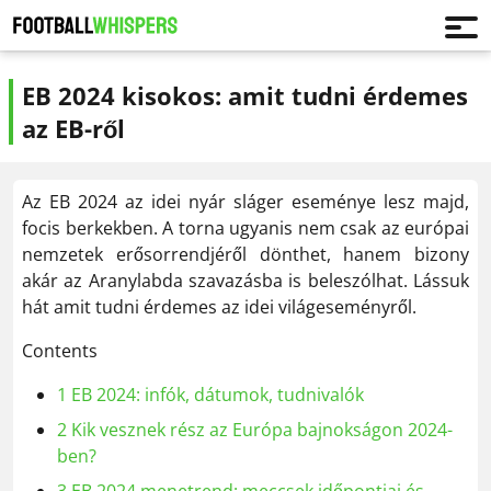
EB 2024 kisokos: amit tudni érdemes
az EB-ről
Az EB 2024 az idei nyár sláger eseménye lesz majd,
focis berkekben. A torna ugyanis nem csak az európai
nemzetek erősorrendjéről dönthet, hanem bizony
akár az Aranylabda szavazásba is beleszólhat. Lássuk
hát amit tudni érdemes az idei világeseményről.
Contents
1
EB 2024: infók, dátumok, tudnivalók
2
Kik vesznek rész az Európa bajnokságon 2024-
ben?