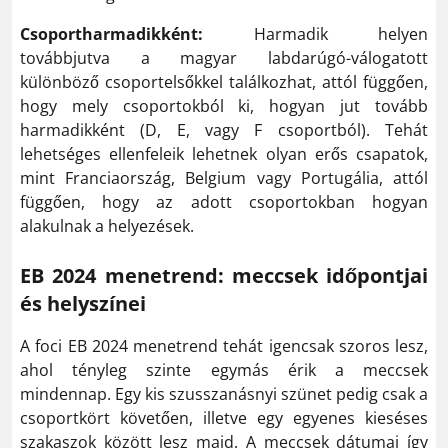
Csoportharmadikként:
Harmadik helyen
továbbjutva a magyar labdarúgó-válogatott
különböző csoportelsőkkel találkozhat, attól függően,
hogy mely csoportokból ki, hogyan jut tovább
harmadikként (D, E, vagy F csoportból). Tehát
lehetséges ellenfeleik lehetnek olyan erős csapatok,
mint Franciaország, Belgium vagy Portugália, attól
függően, hogy az adott csoportokban hogyan
alakulnak a helyezések.
EB 2024 menetrend: meccsek időpontjai
és helyszínei
A foci EB 2024 menetrend tehát igencsak szoros lesz,
ahol tényleg szinte egymás érik a meccsek
mindennap. Egy kis szusszanásnyi szünet pedig csak a
csoportkört követően, illetve egy egyenes kieséses
szakaszok között lesz majd. A meccsek dátumai így