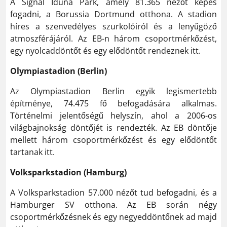
A Signal Iduna Park, amely 81.365 nézőt képes
fogadni, a Borussia Dortmund otthona. A stadion
híres a szenvedélyes szurkolóiról és a lenyűgöző
atmoszférájáról. Az EB-n három csoportmérkőzést,
egy nyolcaddöntőt és egy elődöntőt rendeznek itt.
Olympiastadion (Berlin)
Az Olympiastadion Berlin egyik legismertebb
építménye, 74.475 fő befogadására alkalmas.
Történelmi jelentőségű helyszín, ahol a 2006-os
világbajnokság döntőjét is rendezték. Az EB döntője
mellett három csoportmérkőzést és egy elődöntőt
tartanak itt.
Volksparkstadion (Hamburg)
A Volksparkstadion 57.000 nézőt tud befogadni, és a
Hamburger SV otthona. Az EB során négy
csoportmérkőzésnek és egy negyeddöntőnek ad majd