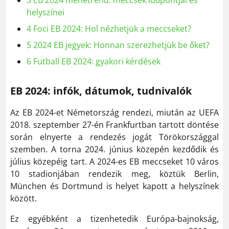
3
EB 2024 menetrend: meccsek időpontjai és
helyszínei
4
Foci EB 2024: Hol nézhetjük a meccseket?
5
2024 EB jegyek: Honnan szerezhetjük be őket?
6
Futball EB 2024: gyakori kérdések
EB 2024: infók, dátumok, tudnivalók
Az EB 2024-et Németország rendezi, miután az UEFA
2018. szeptember 27-én Frankfurtban tartott döntése
során elnyerte a rendezés jogát Törökországgal
szemben. A torna 2024. június közepén kezdődik és
július közepéig tart. A 2024-es EB meccseket 10 város
10 stadionjában rendezik meg, köztük Berlin,
München és Dortmund is helyet kapott a helyszínek
között.
Ez egyébként a tizenhetedik Európa-bajnokság,