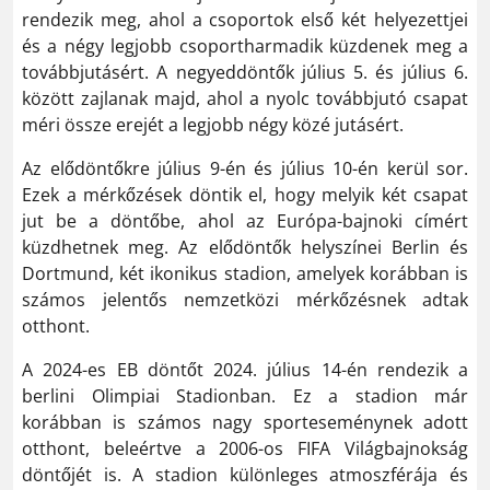
rendezik meg, ahol a csoportok első két helyezettjei
és a négy legjobb csoportharmadik küzdenek meg a
továbbjutásért. A negyeddöntők július 5. és július 6.
között zajlanak majd, ahol a nyolc továbbjutó csapat
méri össze erejét a legjobb négy közé jutásért.
Az elődöntőkre július 9-én és július 10-én kerül sor.
Ezek a mérkőzések döntik el, hogy melyik két csapat
jut be a döntőbe, ahol az Európa-bajnoki címért
küzdhetnek meg. Az elődöntők helyszínei Berlin és
Dortmund, két ikonikus stadion, amelyek korábban is
számos jelentős nemzetközi mérkőzésnek adtak
otthont.
A 2024-es EB döntőt 2024. július 14-én rendezik a
berlini Olimpiai Stadionban. Ez a stadion már
korábban is számos nagy sporteseménynek adott
otthont, beleértve a 2006-os FIFA Világbajnokság
döntőjét is. A stadion különleges atmoszférája és