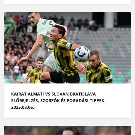
KAIRAT ALMATI VS SLOVAN BRATISLAVA
ELŐREJELZÉS, SZORZÓK ÉS FOGADÁSI TIPPEK –
2025.08.06.