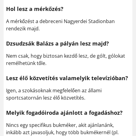
Hol lesz a mérkőzés?
A mérkőzést a debreceni Nagyerdei Stadionban
rendezik majd.
Dzsudzsák Balázs a pályán lesz majd?
Nem csak, hogy biztosan kezdő lesz, de gólt, gólokat
remélhetünk tőle.
Lesz élő közvetítés valamelyik televízióban?
Igen, a szokásoknak megfelelően az állami
sportcsatornán lesz élő közvetítés.
Melyik fogadóiroda ajánlott a fogadáshoz?
Nincs egy specifikus bukméker, akit ajánlanánk,
inkább azt javasoljuk, hogy több bukmékernél (pl.