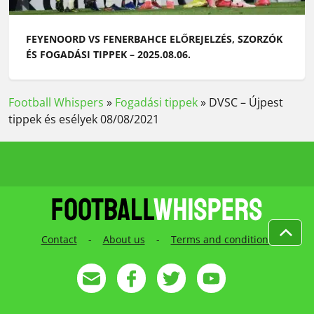
FEYENOORD VS FENERBAHCE ELŐREJELZÉS, SZORZÓK
ÉS FOGADÁSI TIPPEK – 2025.08.06.
Football Whispers
»
Fogadási tippek
»
DVSC – Újpest
tippek és esélyek 08/08/2021
Contact
-
About us
-
Terms and conditions