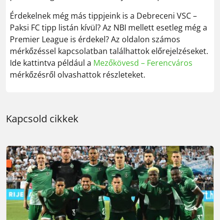
Érdekelnek még más tippjeink is a Debreceni VSC –
Paksi FC tipp listán kívül? Az NBI mellett esetleg még a
Premier League is érdekel? Az oldalon számos
mérkőzéssel kapcsolatban találhattok előrejelzéseket.
Ide kattintva például a
Mezőkövesd – Ferencváros
mérkőzésről olvashattok részleteket.
Kapcsold cikkek