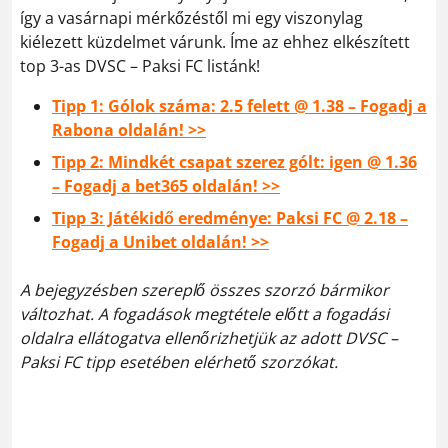
így a vasárnapi mérkőzéstől mi egy viszonylag
kiélezett küzdelmet várunk. Íme az ehhez elkészített
top 3-as DVSC – Paksi FC listánk!
Tipp 1: Gólok száma: 2.5 felett @ 1.38 – Fogadj a
Rabona oldalán! >>
Tipp 2: Mindkét csapat szerez gólt: igen @ 1.36
– Fogadj a bet365 oldalán! >>
Tipp 3: Játékidő eredménye: Paksi FC @ 2.18 –
Fogadj a Unibet oldalán! >>
A bejegyzésben szereplő összes szorzó bármikor
változhat. A fogadások megtétele előtt a fogadási
oldalra ellátogatva ellenőrizhetjük az adott DVSC –
Paksi FC tipp esetében elérhető szorzókat.