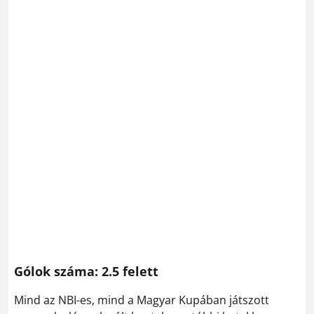
Gólok száma: 2.5 felett
Mind az NBI-es, mind a Magyar Kupában játszott