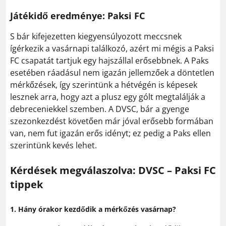
Játékidő eredménye: Paksi FC
S bár kifejezetten kiegyensúlyozott meccsnek
ígérkezik a vasárnapi találkozó, azért mi mégis a Paksi
FC csapatát tartjuk egy hajszállal erősebbnek. A Paks
esetében ráadásul nem igazán jellemzőek a döntetlen
mérkőzések, így szerintünk a hétvégén is képesek
lesznek arra, hogy azt a plusz egy gólt megtalálják a
debreceniekkel szemben. A DVSC, bár a gyenge
szezonkezdést követően már jóval erősebb formában
van, nem fut igazán erős idényt; ez pedig a Paks ellen
szerintünk kevés lehet.
Kérdések megválaszolva: DVSC – Paksi FC
tippek
1. Hány órakor kezdődik a mérkőzés vasárnap?