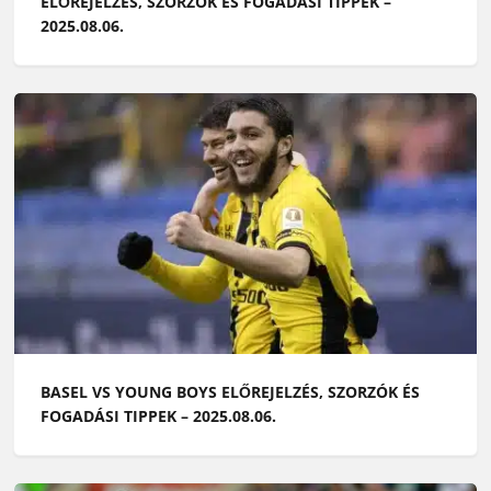
ELŐREJELZÉS, SZORZÓK ÉS FOGADÁSI TIPPEK –
2025.08.06.
BASEL VS YOUNG BOYS ELŐREJELZÉS, SZORZÓK ÉS
FOGADÁSI TIPPEK – 2025.08.06.