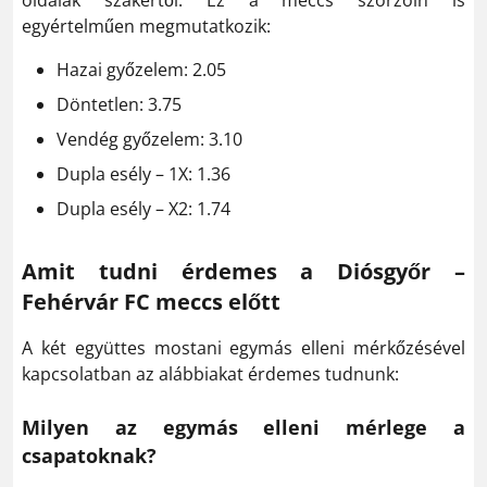
oldalak szakértői. Ez a meccs szorzóin is
egyértelműen megmutatkozik:
Hazai győzelem: 2.05
Döntetlen: 3.75
Vendég győzelem: 3.10
Dupla esély – 1X: 1.36
Dupla esély – X2: 1.74
Amit tudni érdemes a Diósgyőr –
Fehérvár FC meccs előtt
A két együttes mostani egymás elleni mérkőzésével
kapcsolatban az alábbiakat érdemes tudnunk:
Milyen az egymás elleni mérlege a
csapatoknak?