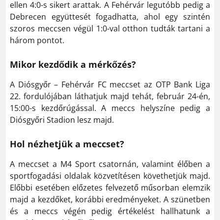
ellen 4:0-s sikert arattak. A Fehérvár legutóbb pedig a
Debrecen együttesét fogadhatta, ahol egy szintén
szoros meccsen végül 1:0-val otthon tudták tartani a
három pontot.
Mikor kezdődik a mérkőzés?
A Diósgyőr – Fehérvár FC meccset az OTP Bank Liga
22. fordulójában láthatjuk majd tehát, február 24-én,
15:00-s kezdőrúgással. A meccs helyszíne pedig a
Diósgyőri Stadion lesz majd.
Hol nézhetjük a meccset?
A meccset a M4 Sport csatornán, valamint élőben a
sportfogadási oldalak közvetítésen követhetjük majd.
Előbbi esetében előzetes felvezető műsorban elemzik
majd a kezdőket, korábbi eredményeket. A szünetben
és a meccs végén pedig értékelést hallhatunk a