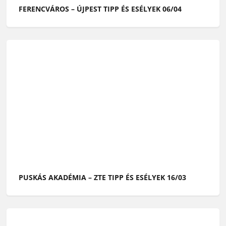
FERENCVÁROS – ÚJPEST TIPP ÉS ESÉLYEK 06/04
PUSKÁS AKADÉMIA – ZTE TIPP ÉS ESÉLYEK 16/03