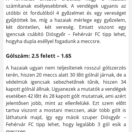
számítanak esélyesebbnek. A vendégek ugyanis az
utóbbi öt fordulóból 4 győzelmet és egy vereséget
gyűjtöttek be, míg a hazaiak mérlege egy győzelem,
két döntetlen, két vereség. Emiatt viszont egy
igencsak csábító Diósgyőr – Fehérvár FC tipp lehet,
hogyha dupla eséllyel fogadunk a meccsre.
Gólszám: 2.5 felett – 1.65
A hazaiak ugyan nem teljesítenek rosszul gólszerzés
terén, hiszen 20 meccs alatt 30 lőtt gólnál járnak, de a
védelmük igencsak sebezhetőnek tűnik, hiszen 34
kapott gólnál állnak. Ugyanezek a mutatók a vendégek
esetében 42 lőtt és 28 kapott gólt mutatnak, ami azért
jelentősen jobb, mint az ellenfelüké. Ezt szem előtt
tartva viszont a mostani meccsen, akár több gólt is
láthatunk majd, így egy másik szuper Diósgyőr –
Fehérvár FC tipp lehet, hogy legalább 3 gól esik a
meccsen.