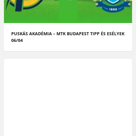
PUSKÁS AKADÉMIA – MTK BUDAPEST TIPP ÉS ESÉLYEK
06/04