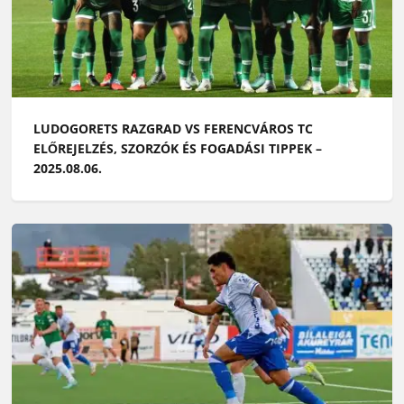
LUDOGORETS RAZGRAD VS FERENCVÁROS TC
ELŐREJELZÉS, SZORZÓK ÉS FOGADÁSI TIPPEK –
2025.08.06.