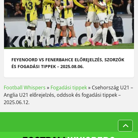
FEYENOORD VS FENERBAHCE ELŐREJELZÉS, SZORZÓK
ÉS FOGADÁSI TIPPEK – 2025.08.06.
Football Whispers
»
Fogadási tippek
»
Csehország U21 –
Anglia U21 előrejelzés, oddsok és fogadási tippek –
2025.06.12.