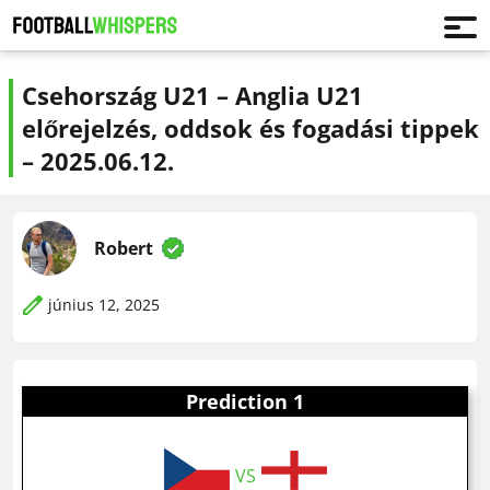
Csehország U21 – Anglia U21
előrejelzés, oddsok és fogadási tippek
– 2025.06.12.
Robert
június 12, 2025
Prediction 1
VS