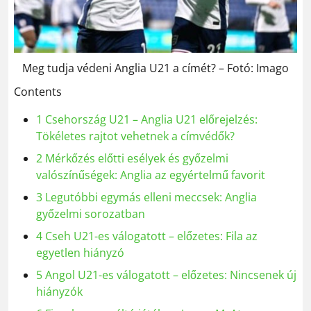
Meg tudja védeni Anglia U21 a címét? – Fotó: Imago
Contents
1
Csehország U21 – Anglia U21 előrejelzés:
Tökéletes rajtot vehetnek a címvédők?
2
Mérkőzés előtti esélyek és győzelmi
valószínűségek: Anglia az egyértelmű favorit
3
Legutóbbi egymás elleni meccsek: Anglia
győzelmi sorozatban
4
Cseh U21-es válogatott – előzetes: Fila az
egyetlen hiányzó
5
Angol U21-es válogatott – előzetes: Nincsenek új
hiányzók