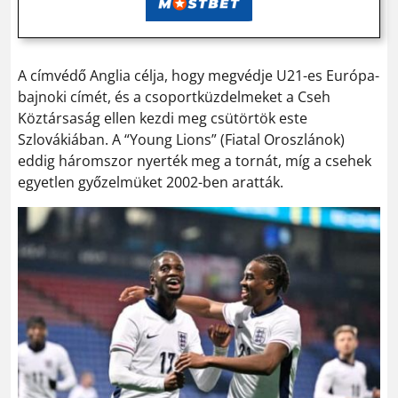
A címvédő Anglia célja, hogy megvédje U21-es Európa-
bajnoki címét, és a csoportküzdelmeket a Cseh
Köztársaság ellen kezdi meg csütörtök este
Szlovákiában. A “Young Lions” (Fiatal Oroszlánok)
eddig háromszor nyerték meg a tornát, míg a csehek
egyetlen győzelmüket 2002-ben aratták.