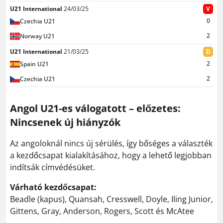
U21 International
24/03/25
V
0
Czechia U21
2
Norway U21
U21 International
21/03/25
D
2
Spain U21
2
Czechia U21
Angol U21-es válogatott – előzetes:
Nincsenek új hiányzók
Az angoloknál nincs új sérülés, így bőséges a választék
a kezdőcsapat kialakításához, hogy a lehető legjobban
indítsák címvédésüket.
Várható kezdőcsapat:
Beadle (kapus), Quansah, Cresswell, Doyle, Iling Junior,
Gittens, Gray, Anderson, Rogers, Scott és McAtee