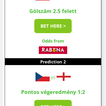
Gólszám 2.5 felett
BET HERE >
Odds from
Prediction 2
VS
Pontos végeredmény 1:2