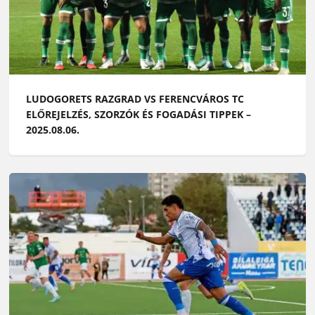
LUDOGORETS RAZGRAD VS FERENCVÁROS TC
ELŐREJELZÉS, SZORZÓK ÉS FOGADÁSI TIPPEK –
2025.08.06.