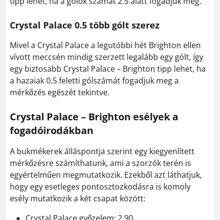
tipp lehet, ha a gólok számát 2.5 alatt fogadjuk meg.
Crystal Palace 0.5 több gólt szerez
Mivel a Crystal Palace a legutóbbi hét Brighton ellen
vívott meccsén mindig szerzett legalább egy gólt, így
egy biztosabb Crystal Palace – Brighton tipp lehet, ha
a hazaiak 0.5 feletti gólszámát fogadjuk meg a
mérkőzés egészét tekintve.
Crystal Palace – Brighton esélyek a
fogadóirodákban
A bukmékerek álláspontja szerint egy kiegyenlített
mérkőzésre számíthatunk, ami a szorzók terén is
egyértelműen megmutatkozik. Ezekből azt láthatjuk,
hogy egy esetleges pontosztozkodásra is komoly
esély mutatkozik a két csapat között:
Crystal Palace győzelem: 2.90