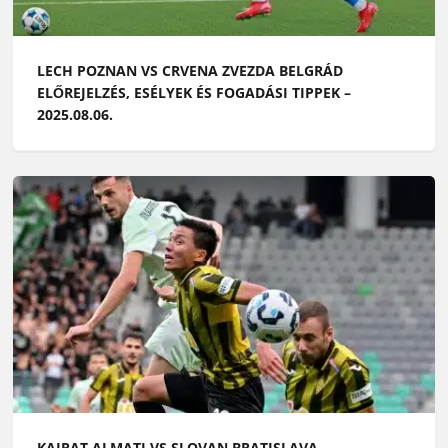
LECH POZNAN VS CRVENA ZVEZDA BELGRÁD
ELŐREJELZÉS, ESÉLYEK ÉS FOGADÁSI TIPPEK –
2025.08.06.
KAIRAT ALMATI VS SLOVAN BRATISLAVA