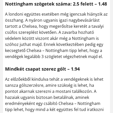
Nottingham szögetek száma: 2.5 felett – 1.48
A londoni együttes esetében még igencsak hiányzik az
összhang. A nyáron ugyanis igazi nagybevásárlást
tartott a Chelsea, hogy megerősítse keretét a tavalyi
csúfos szereplést követően. A zavarba hozható
védelem között viszont akár még a Nottingham is
szóhoz juthat majd. Ennek következtében pedig egy
kecsegtető Chelsea – Nottingham tipp lehet, hogy a
vendégek legalább 3 szögletet végezhetnek majd el.
Mindkét csapat szerez gólt – 1.94
Az előzőekből kiindulva tehát a vendégeknek is lehet
sansza gólszerzésre, amire szükség is lehet, ha
pontot akarnak szerezni a mostani találkozón. A
hazaiak ugyanis biztosan betalálnak, aminek
eredményeként egy csábító Chelsea – Nottingham
tipp lehet, hogy mind a két együttes fel tud iratkozni