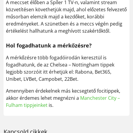
A meccset élőben a Spíler 1 TV-n, valamint stream
közvetítésen követhetjük majd, ahol előzetes felvezető
műsorban elemzik majd a kezdőket, korábbi
eredményeket. A szünetben és a meccs végén pedig
értékelést hallhatunk a meghívott szakértőktől.
Hol fogadhatunk a mérkőzésre?
A mérkőzésre több fogadóirodán keresztül is
fogadhatunk, de az Chelsea – Nottingham tippek
legjobb szorzóit itt érhetjük el: Rabona, Bet365,
Unibet, LVBet, Campobet, 22Bet.
Amennyiben érdekelnek más kecsegtető focitippek,
akkor érdemes lehet megnézni a
Manchester City –
Fulham tippjeinket
is.
Kapcsold cikkek