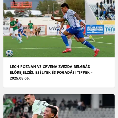
LECH POZNAN VS CRVENA ZVEZDA BELGRÁD
ELŐREJELZÉS, ESÉLYEK ÉS FOGADÁSI TIPPEK –
2025.08.06.