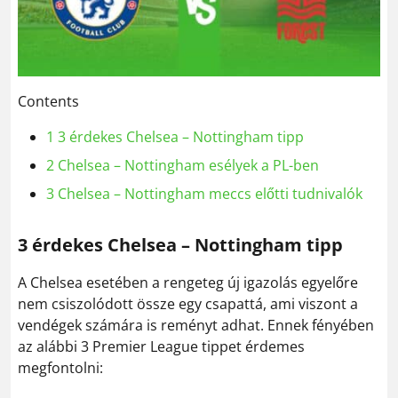
Contents
1
3 érdekes Chelsea – Nottingham tipp
2
Chelsea – Nottingham esélyek a PL-ben
3
Chelsea – Nottingham meccs előtti tudnivalók
3 érdekes Chelsea – Nottingham tipp
A Chelsea esetében a rengeteg új igazolás egyelőre
nem csiszolódott össze egy csapattá, ami viszont a
vendégek számára is reményt adhat. Ennek fényében
az alábbi 3 Premier League tippet érdemes
megfontolni: