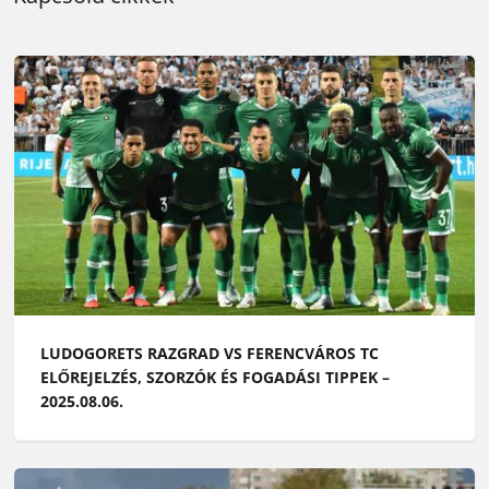
LUDOGORETS RAZGRAD VS FERENCVÁROS TC
ELŐREJELZÉS, SZORZÓK ÉS FOGADÁSI TIPPEK –
2025.08.06.