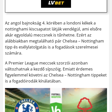
Az angol bajnokság 4. körében a londoni kékek a
nottinghami kiscsapatot látják vendégül, ami elsőre
akár egyoldalú meccsnek is tűnhetne. Ezért az
alábbiakban megtalálható pár Chelsea – Nottingham
tipp és esélylatolgatás is a fogadások szerelmesei
számára.
A Premier League meccsek szorzói azonban
változhatnak a kezdő sípszóig. Emiatt érdemes
figyelemmel követni az Chelsea – Nottingham tippeket
is a fogadóirodák kínálatában.