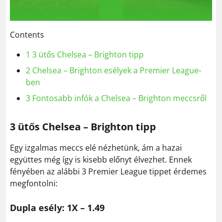
Contents
1
3 ütős Chelsea – Brighton tipp
2
Chelsea – Brighton esélyek a Premier League-
ben
3
Fontosabb infók a Chelsea – Brighton meccsről
3 ütős Chelsea – Brighton tipp
Egy izgalmas meccs elé nézhetünk, ám a hazai
együttes még így is kisebb előnyt élvezhet. Ennek
fényében az alábbi 3 Premier League tippet érdemes
megfontolni:
Dupla esély: 1X – 1.49