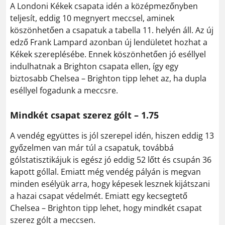
A Londoni Kékek csapata idén a középmezőnyben
teljesít, eddig 10 megnyert meccsel, aminek
köszönhetően a csapatuk a tabella 11. helyén áll. Az új
edző Frank Lampard azonban új lendületet hozhat a
Kékek szereplésébe. Ennek köszönhetően jó eséllyel
indulhatnak a Brighton csapata ellen, így egy
biztosabb Chelsea – Brighton tipp lehet az, ha dupla
eséllyel fogadunk a meccsre.
Mindkét csapat szerez gólt – 1.75
A vendég együttes is jól szerepel idén, hiszen eddig 13
győzelmen van már túl a csapatuk, továbbá
gólstatisztikájuk is egész jó eddig 52 lőtt és csupán 36
kapott góllal. Emiatt még vendég pályán is megvan
minden esélyük arra, hogy képesek lesznek kijátszani
a hazai csapat védelmét. Emiatt egy kecsegtető
Chelsea – Brighton tipp lehet, hogy mindkét csapat
szerez gólt a meccsen.