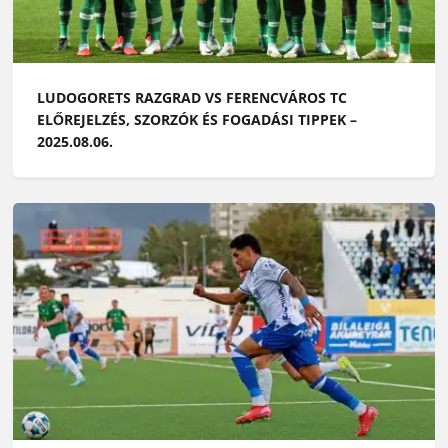
LUDOGORETS RAZGRAD VS FERENCVÁROS TC
ELŐREJELZÉS, SZORZÓK ÉS FOGADÁSI TIPPEK –
2025.08.06.