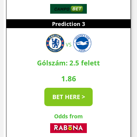
Prediction 3
VS
Gólszám: 2.5 felett
1.86
BET HERE >
Odds from