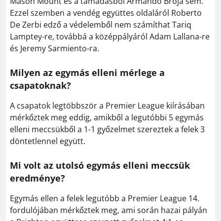
Mason Mount és a támadásból Armando Broja sem.
Ezzel szemben a vendég együttes oldaláról Roberto
De Zerbi edző a védelemből nem számíthat Tariq
Lamptey-re, továbbá a középpályáról Adam Lallana-re
és Jeremy Sarmiento-ra.
Milyen az egymás elleni mérlege a
csapatoknak?
A csapatok legtöbbször a Premier League kiírásában
mérkőztek meg eddig, amikből a legutóbbi 5 egymás
elleni meccsükből a 1-1 győzelmet szereztek a felek 3
döntetlennel együtt.
Mi volt az utolsó egymás elleni meccsük
eredménye?
Egymás ellen a felek legutóbb a Premier League 14.
fordulójában mérkőztek meg, ami során hazai pályán