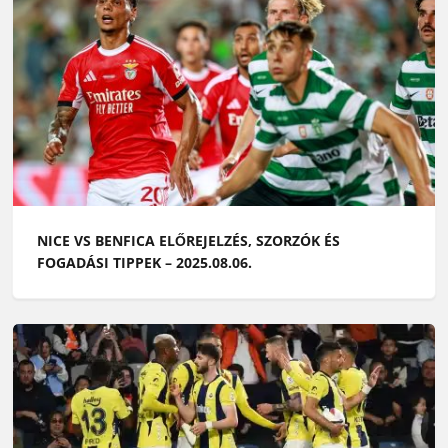
NICE VS BENFICA ELŐREJELZÉS, SZORZÓK ÉS
FOGADÁSI TIPPEK – 2025.08.06.