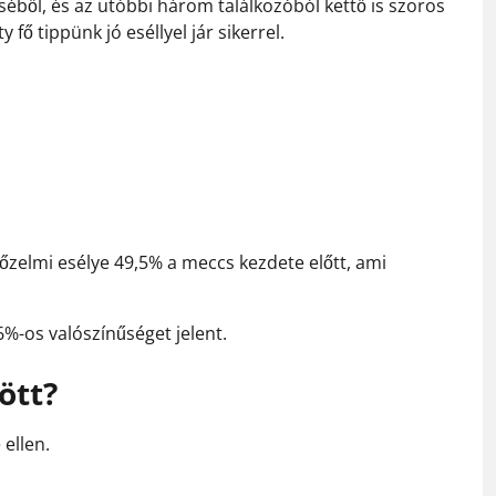
éből, és az utóbbi három találkozóból kettő is szoros
fő tippünk jó eséllyel jár sikerrel.
őzelmi esélye 49,5% a meccs kezdete előtt, ami
6%-os valószínűséget jelent.
ött?
 ellen.