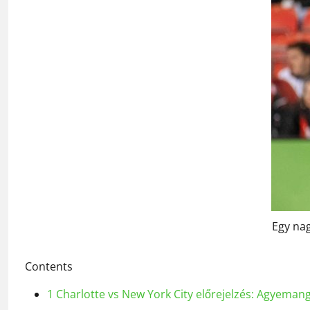
Egy nag
Contents
1
Charlotte vs New York City előrejelzés: Agyeman