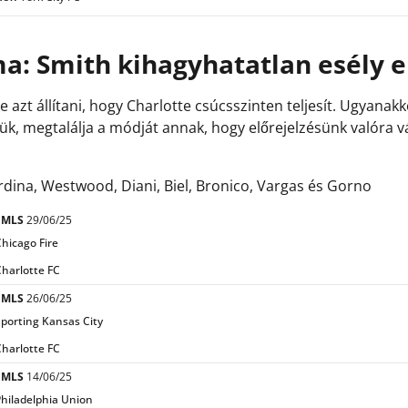
a: Smith kihagyhatatlan esély el
e azt állítani, hogy Charlotte csúcsszinten teljesít. Ugyan
zük, megtalálja a módját annak, hogy előrejelzésünk valóra v
rdina, Westwood, Diani, Biel, Bronico, Vargas és Gorno
 MLS
29/06/25
hicago Fire
harlotte FC
 MLS
26/06/25
porting Kansas City
harlotte FC
 MLS
14/06/25
hiladelphia Union