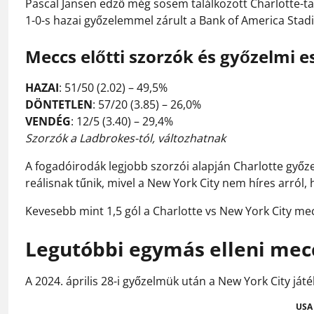
Pascal Jansen edző még sosem találkozott Charlotte-ta
1-0-s hazai győzelemmel zárult a Bank of America Stadion
Meccs előtti szorzók és győzelmi e
HAZAI
: 51/50 (2.02) – 49,5%
DÖNTETLEN
: 57/20 (3.85) – 26,0%
VENDÉG
: 12/5 (3.40) – 29,4%
Szorzók a Ladbrokes-tól, változhatnak
A fogadóirodák legjobb szorzói alapján Charlotte győz
reálisnak tűnik, mivel a New York City nem híres arról, 
Kevesebb mint 1,5 gól a Charlotte vs New York City mec
Legutóbbi egymás elleni mecc
A 2024. április 28-i győzelmük után a New York City ját
USA