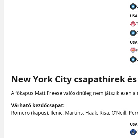
C
USA
USA
C
New York City csapathírek é
A főkapus Matt Freese valószínűleg nem játszik ezen a 
Várható kezdőcsapat:
Romero (kapus), Ilenic, Martins, Haak, Risa, O’Neill, Pe
USA