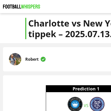
Charlotte vs New Yo
tippek – 2025.07.13
Robert
Prediction 1
VS