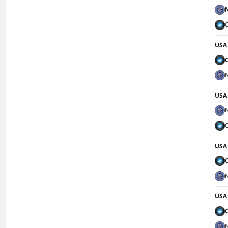
C
USA
N
USA
N
C
USA
N
USA
N