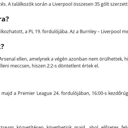
. A találkozók során a Liverpool összesen 35 gólt szerzett, 
ra?
ozhatott, a PL 19. fordulójába. Az a Burnley – Liverpool mecc
k?
z Arsenal ellen, amelynek a végén azonban nem örülhettek, 
leni meccsen, hiszen 2:2-s döntetlent értek el.
 majd a Premier League 24. fordulójában, 16:00-s kezdőrúgá
stream közvetítésen követhetjük majd, ahol előzetes fe