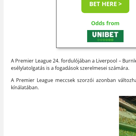
BET HERE >
Odds from
A Premier League 24. fordulójában a Liverpool – Burnl
esélylatolgatás is a fogadások szerelmesei számára.
A Premier League meccsek szorzói azonban változhat
kínálatában.