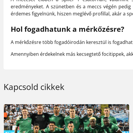
eredményeket. A szünetben és a meccs végén pedig érté
érdemes figyelnünk, hiszen meglévő profillal, akár a sp
Hol fogadhatunk a mérkőzésre?
A mérkőzésre több fogadóirodán keresztül is fogadhatun
Amennyiben érdekelnek más kecsegtető focitippek, a
Kapcsold cikkek