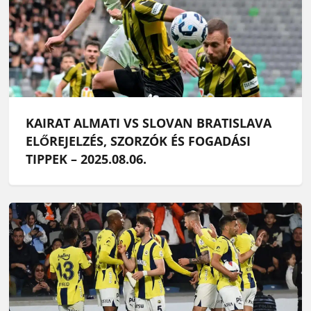
KAIRAT ALMATI VS SLOVAN BRATISLAVA
ELŐREJELZÉS, SZORZÓK ÉS FOGADÁSI
TIPPEK – 2025.08.06.