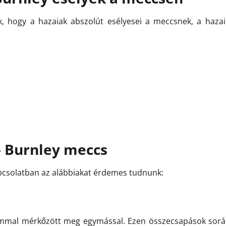
uk, hogy a hazaiak abszolút esélyesei a meccsnek, a haza
– Burnley meccs
pcsolatban az alábbiakat érdemes tudnunk:
ommal mérkőzött meg egymással. Ezen összecsapások során