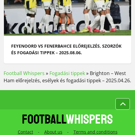
FEYENOORD VS FENERBAHCE ELŐREJELZÉS, SZORZÓK
ÉS FOGADÁSI TIPPEK – 2025.08.06.
Football Whispers
»
Fogadási tippek
»
Brighton – West
Ham előrejelzés, esélyek és fogadási tippek – 2025.04.26.
Contact
-
About us
-
Terms and conditions