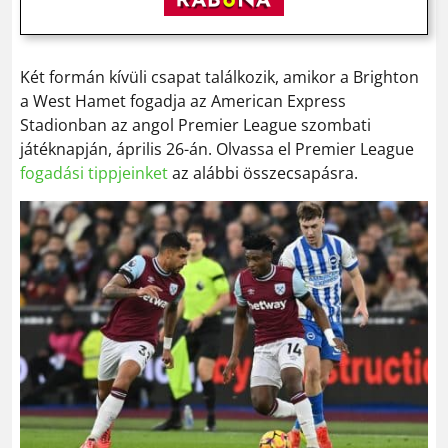
Két formán kívüli csapat találkozik, amikor a Brighton
a West Hamet fogadja az American Express
Stadionban az angol Premier League szombati
játéknapján, április 26-án. Olvassa el Premier League
fogadási tippjeinket
az alábbi összecsapásra.