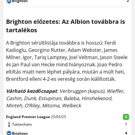
2
Brighton
Brighton előzetes: Az Albion továbbra is
tartalékos
A Brighton sérültlistája továbbra is hosszú: Ferdi
Kadioglu, Georgino Rutter, Adam Webster, James
Milner, Igor, Tariq Lamptey, Joel Veltman, Jason Steele
és Jan Paul van Hecke mind hiányoznak. Joao Pedro
eltiltás miatt nem léphet pályára, miután a múlt heti,
Brentford elleni 4-2-es vereség során kiállították.
Várható kezdőcsapat
: Verbruggen (kapus), Wieffer,
Cashin, Dunk, Estupinan, Baleba, Hinshelwood,
Minteh, O’Riley, Mitoma, Welbeck
England Premier League
25/05/25
G
1
Tottenham
4
Brighton