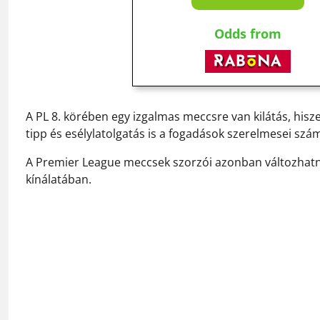
Odds from
A PL 8. körében egy izgalmas meccsre van kilátás, hisz
tipp és esélylatolgatás is a fogadások szerelmesei szá
A Premier League meccsek szorzói azonban változhatnak
kínálatában.