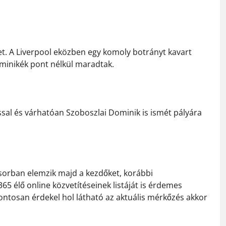
et. A Liverpool eközben egy komoly botrányt kavart
ominikék pont nélkül maradtak.
sal és várhatóan Szoboszlai Dominik is ismét pályára
űsorban elemzik majd a kezdőket, korábbi
5 élő online közvetítéseinek listáját is érdemes
pontosan érdekel hol látható az aktuális mérkőzés akkor