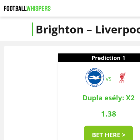
Brighton – Liverpoo
Prediction 1
VS
Dupla esély: X2
1.38
BET HERE >