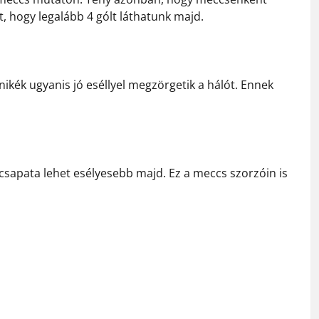
t, hogy legalább 4 gólt láthatunk majd.
ikék ugyanis jó eséllyel megzörgetik a hálót. Ennek
 csapata lehet esélyesebb majd. Ez a meccs szorzóin is