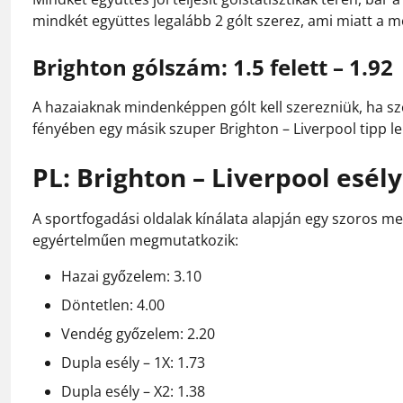
mindkét együttes legalább 2 gólt szerez, ami miatt a mo
Brighton gólszám: 1.5 felett – 1.92
A hazaiaknak mindenképpen gólt kell szerezniük, ha sz
fényében egy másik szuper Brighton – Liverpool tipp leh
PL: Brighton – Liverpool esél
A sportfogadási oldalak kínálata alapján egy szoros me
egyértelműen megmutatkozik:
Hazai győzelem: 3.10
Döntetlen: 4.00
Vendég győzelem: 2.20
Dupla esély – 1X: 1.73
Dupla esély – X2: 1.38