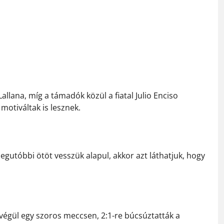
llana, míg a támadók közül a fiatal Julio Enciso
otiváltak is lesznek.
gutóbbi ötöt vesszük alapul, akkor azt láthatjuk, hogy
végül egy szoros meccsen, 2:1-re búcsúztatták a