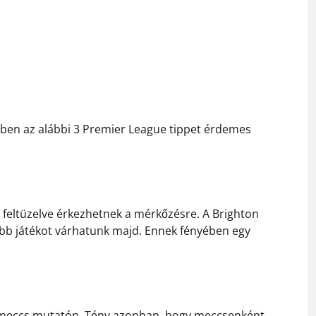
yében az alábbi 3 Premier League tippet érdemes
 feltüzelve érkezhetnek a mérkőzésre. A Brighton
ttebb játékot várhatunk majd. Ennek fényében egy
 gól/meccs mutatón. Tény azonban, hogy meccsenként