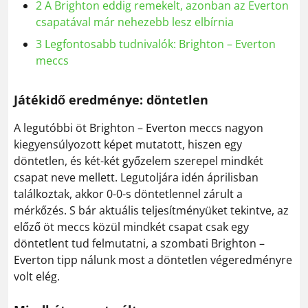
2
A Brighton eddig remekelt, azonban az Everton
csapatával már nehezebb lesz elbírnia
3
Legfontosabb tudnivalók: Brighton – Everton
meccs
Játékidő eredménye: döntetlen
A legutóbbi öt Brighton – Everton meccs nagyon
kiegyensúlyozott képet mutatott, hiszen egy
döntetlen, és két-két győzelem szerepel mindkét
csapat neve mellett. Legutoljára idén áprilisban
találkoztak, akkor 0-0-s döntetlennel zárult a
mérkőzés. S bár aktuális teljesítményüket tekintve, az
előző öt meccs közül mindkét csapat csak egy
döntetlent tud felmutatni, a szombati Brighton –
Everton tipp nálunk most a döntetlen végeredményre
volt elég.