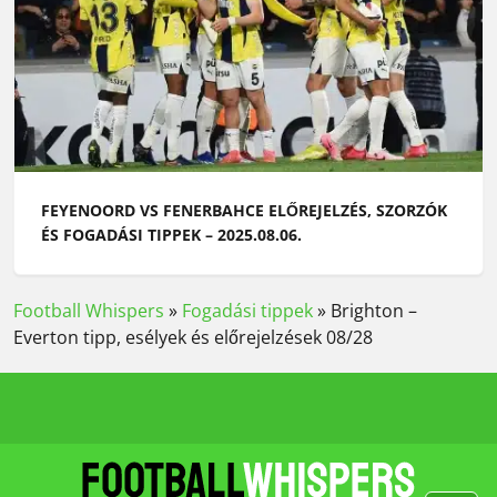
FEYENOORD VS FENERBAHCE ELŐREJELZÉS, SZORZÓK
ÉS FOGADÁSI TIPPEK – 2025.08.06.
Football Whispers
»
Fogadási tippek
»
Brighton –
Everton tipp, esélyek és előrejelzések 08/28