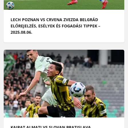
LECH POZNAN VS CRVENA ZVEZDA BELGRÁD
ELŐREJELZÉS, ESÉLYEK ÉS FOGADÁSI TIPPEK –
2025.08.06.
KAIRAT ALMATI VS SLOVAN BRATISLAVA