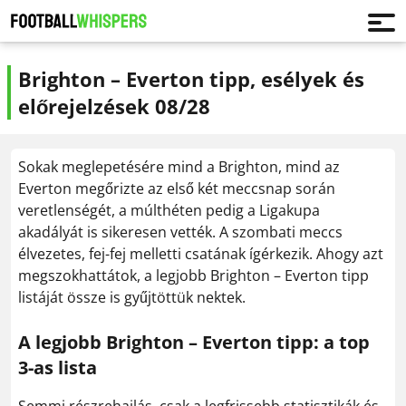
Brighton – Everton tipp, esélyek és
előrejelzések 08/28
Sokak meglepetésére mind a Brighton, mind az
Everton megőrizte az első két meccsnap során
veretlenségét, a múlthéten pedig a Ligakupa
akadályát is sikeresen vették. A szombati meccs
élvezetes, fej-fej melletti csatának ígérkezik. Ahogy azt
megszokhattátok, a legjobb Brighton – Everton tipp
listáját össze is gyűjtöttük nektek.
A legjobb Brighton – Everton tipp: a top
3-as lista