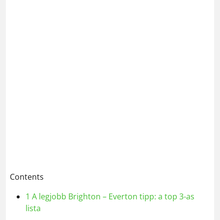
Contents
1
A legjobb Brighton – Everton tipp: a top 3-as
lista