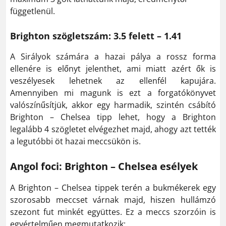
függetlenül.
Brighton szögletszám: 3.5 felett – 1.41
A Sirályok számára a hazai pálya a rossz forma
ellenére is előnyt jelenthet, ami miatt azért ők is
veszélyesek lehetnek az ellenfél kapujára.
Amennyiben mi magunk is ezt a forgatókönyvet
valószínűsítjük, akkor egy harmadik, szintén csábító
Brighton – Chelsea tipp lehet, hogy a Brighton
legalább 4 szögletet elvégezhet majd, ahogy azt tették
a legutóbbi öt hazai meccsükön is.
Angol foci: Brighton – Chelsea esélyek
A Brighton – Chelsea tippek terén a bukmékerek egy
szorosabb meccset várnak majd, hiszen hullámzó
szezont fut minkét együttes. Ez a meccs szorzóin is
egyértelműen megmutatkozik: