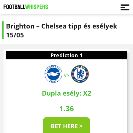
Brighton – Chelsea tipp és esélyek
15/05
Prediction 1
VS
Dupla esély: X2
1.36
BET HERE >