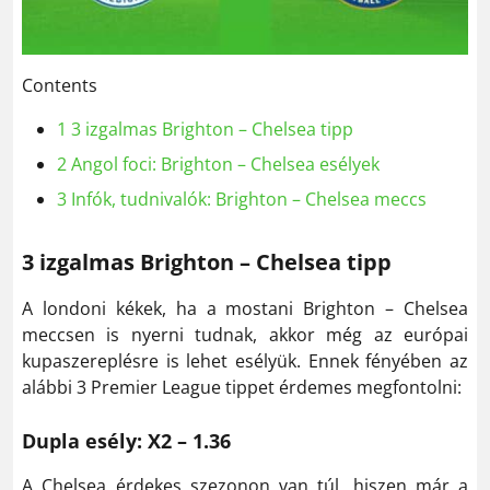
Contents
1
3 izgalmas Brighton – Chelsea tipp
2
Angol foci: Brighton – Chelsea esélyek
3
Infók, tudnivalók: Brighton – Chelsea meccs
3 izgalmas Brighton – Chelsea tipp
A londoni kékek, ha a mostani Brighton – Chelsea
meccsen is nyerni tudnak, akkor még az európai
kupaszereplésre is lehet esélyük. Ennek fényében az
alábbi 3 Premier League tippet érdemes megfontolni:
Dupla esély: X2 – 1.36
A Chelsea érdekes szezonon van túl, hiszen már a