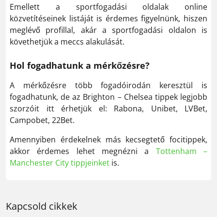
Emellett a sportfogadási oldalak online
közvetítéseinek listáját is érdemes figyelnünk, hiszen
meglévő profillal, akár a sportfogadási oldalon is
követhetjük a meccs alakulását.
Hol fogadhatunk a mérkőzésre?
A mérkőzésre több fogadóirodán keresztül is
fogadhatunk, de az Brighton – Chelsea tippek legjobb
szorzóit itt érhetjük el: Rabona, Unibet, LVBet,
Campobet, 22Bet.
Amennyiben érdekelnek más kecsegtető focitippek,
akkor érdemes lehet megnézni a
Tottenham –
Manchester City tippjeinket
is.
Kapcsold cikkek