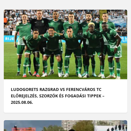
LUDOGORETS RAZGRAD VS FERENCVÁROS TC
ELŐREJELZÉS, SZORZÓK ÉS FOGADÁSI TIPPEK –
2025.08.06.