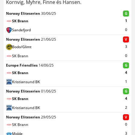
Kornvig, Myhre, Finne és Hansen.
Norway Eliteserien
30/06/25
G
1
SK Brann
0
Sandefjord
Norway Eliteserien
21/06/25
V
3
Bodo/Glimt
0
SK Brann
Europe Friendlies
14/06/25
G
4
SK Brann
1
Kristiansund BK
Norway Eliteserien
01/06/25
G
4
SK Brann
2
Kristiansund BK
Norway Eliteserien
29/05/25
V
0
SK Brann
3
Molde