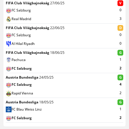
FIFA Club Világbajnokság
27/06/25
V
0
FC Salzburg
3
Real Madrid
FIFA Club Világbajnokság
22/06/25
D
0
FC Salzburg
0
Al Hilal Riyadh
FIFA Club Világbajnokság
18/06/25
G
1
Pachuca
2
FC Salzburg
Austria Bundesliga
24/05/25
G
4
FC Salzburg
2
Rapid Vienna
Austria Bundesliga
18/05/25
G
1
FC Blau Weiss Linz
2
FC Salzburg