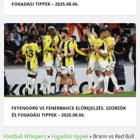
FOGADÁSI TIPPEK – 2025.08.06.
FEYENOORD VS FENERBAHCE ELŐREJELZÉS, SZORZÓK
ÉS FOGADÁSI TIPPEK – 2025.08.06.
Football Whispers
»
Fogadási tippek
»
Brann vs Red Bull