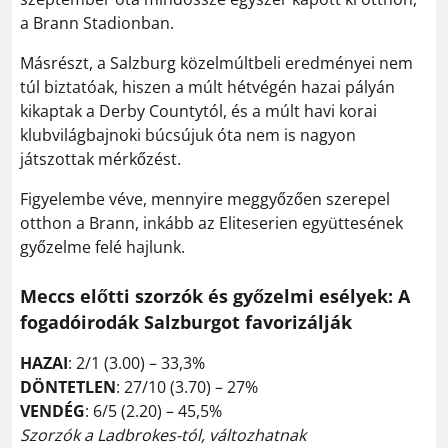
a Brann Stadionban.
Másrészt, a Salzburg közelmúltbeli eredményei nem
túl biztatóak, hiszen a múlt hétvégén hazai pályán
kikaptak a Derby Countytól, és a múlt havi korai
klubvilágbajnoki búcsújuk óta nem is nagyon
játszottak mérkőzést.
Figyelembe véve, mennyire meggyőzően szerepel
otthon a Brann, inkább az Eliteserien együttesének
győzelme felé hajlunk.
Meccs előtti szorzók és győzelmi esélyek: A
fogadóirodák Salzburgot favorizálják
HAZAI
: 2/1 (3.00) – 33,3%
DÖNTETLEN
: 27/10 (3.70) – 27%
VENDÉG
: 6/5 (2.20) – 45,5%
Szorzók a Ladbrokes-tól, változhatnak