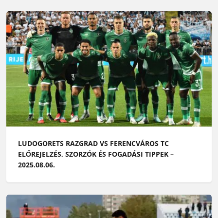
LUDOGORETS RAZGRAD VS FERENCVÁROS TC
ELŐREJELZÉS, SZORZÓK ÉS FOGADÁSI TIPPEK –
2025.08.06.