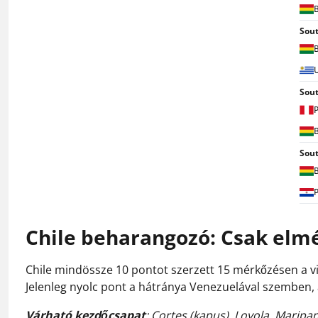
B
Sout
B
Sout
B
Sout
B
Chile beharangozó: Csak elm
Chile mindössze 10 pontot szerzett 15 mérkőzésen a vilá
Jelenleg nyolc pont a hátránya Venezuelával szemben, 
Várható kezdőcsapat
:
Cortes (kapus), Loyola, Maripan