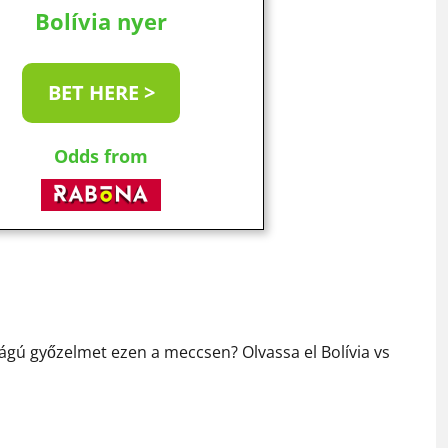
Bolívia nyer
BET HERE >
Odds from
ságú győzelmet ezen a meccsen? Olvassa el Bolívia vs