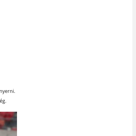
nyerni.
ég.