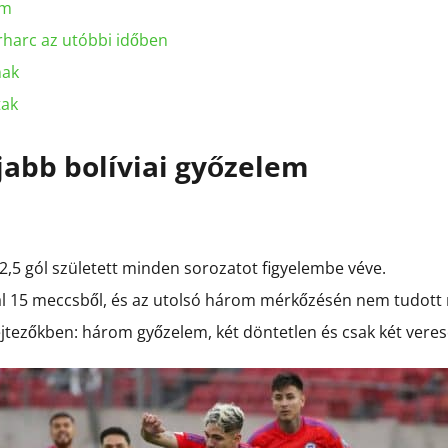
em
harc az utóbbi időben
nak
tak
Újabb bolíviai győzelem
2,5 gól született minden sorozatot figyelembe véve.
ttal 15 meccsből, és az utolsó három mérkőzésén nem tudott 
lejtezőkben: három győzelem, két döntetlen és csak két veres