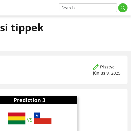
si tippek
frisstve
június 9, 2025
Prediction 3
VS