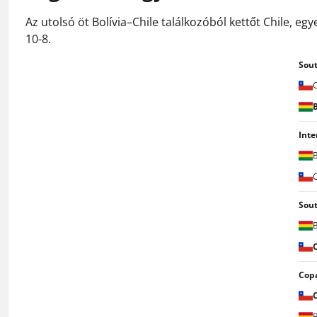
Az utolsó öt Bolívia–Chile találkozóból kettőt Chile, eg
10-8.
Sout
C
B
Inte
B
C
Sout
B
Cop
B