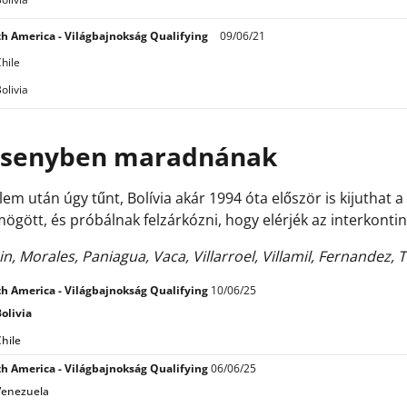
h America - Világbajnokság Qualifying
09/06/21
hile
olivia
ersenyben maradnának
után úgy tűnt, Bolívia akár 1994 óta először is kijuthat a
gött, és próbálnak felzárkózni, hogy elérjék az interkontine
n, Morales, Paniagua, Vaca, Villarroel, Villamil, Fernandez,
h America - Világbajnokság Qualifying
10/06/25
olivia
hile
h America - Világbajnokság Qualifying
06/06/25
Venezuela