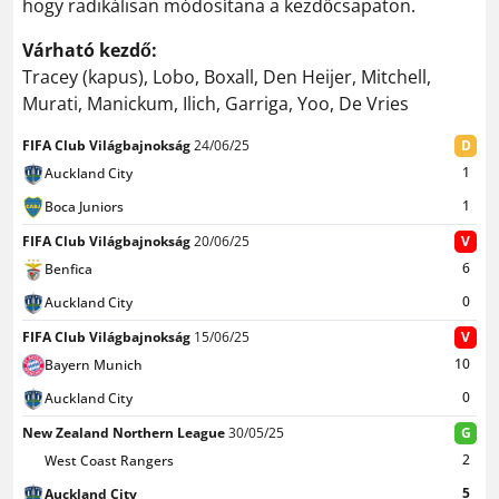
hogy radikálisan módosítana a kezdőcsapaton.
Várható kezdő:
Tracey (kapus), Lobo, Boxall, Den Heijer, Mitchell,
Murati, Manickum, Ilich, Garriga, Yoo, De Vries
FIFA Club Világbajnokság
24/06/25
D
1
Auckland City
1
Boca Juniors
FIFA Club Világbajnokság
20/06/25
V
6
Benfica
0
Auckland City
FIFA Club Világbajnokság
15/06/25
V
10
Bayern Munich
0
Auckland City
New Zealand Northern League
30/05/25
G
2
West Coast Rangers
5
Auckland City