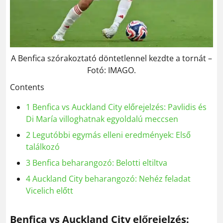
A Benfica szórakoztató döntetlennel kezdte a tornát –
Fotó: IMAGO.
Contents
1
Benfica vs Auckland City előrejelzés: Pavlidis és
Di María villoghatnak egyoldalú meccsen
2
Legutóbbi egymás elleni eredmények: Első
találkozó
3
Benfica beharangozó: Belotti eltiltva
4
Auckland City beharangozó: Nehéz feladat
Vicelich előtt
Benfica vs Auckland City előrejelzés: