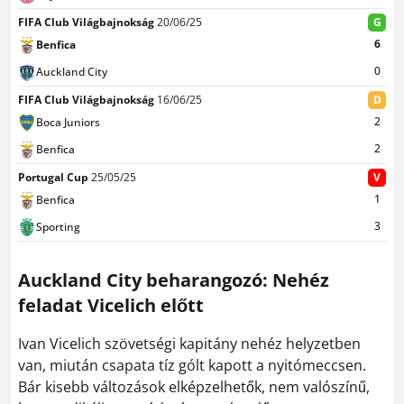
FIFA Club Világbajnokság
20/06/25
G
6
Benfica
0
Auckland City
FIFA Club Világbajnokság
16/06/25
D
2
Boca Juniors
2
Benfica
Portugal Cup
25/05/25
V
1
Benfica
3
Sporting
Auckland City beharangozó: Nehéz
feladat Vicelich előtt
Ivan Vicelich szövetségi kapitány nehéz helyzetben
van, miután csapata tíz gólt kapott a nyitómeccsen.
Bár kisebb változások elképzelhetők, nem valószínű,