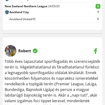
New Zealand Northern League
24/05/25
G
1
Auckland City
0
Auckland United FC
Robert
Több éves tapasztalat sportfogadás és szerencsejáték
terén is. Végeláthatatlanul és fáradhatatlanul fürkészi
a legnagyobb sportfogadási oldalak kínálatát. Ennek
köszönhetően folyamatos és naprakész ismeretekkel
rendelkezik a topligák terén (Premier League, LaLiga,
Bundesliga, Bajnokok Ligája) és persze a magyar
labdarúgó bajnokság terén is. Akár a „napi tuti”, akár
valami izgalmas foci tippet keresel, mindenkinek