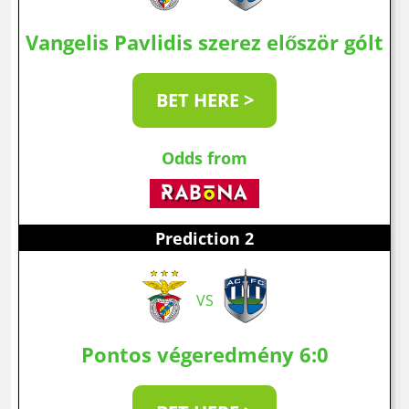
Vangelis Pavlidis szerez először gólt
BET HERE >
Odds from
Prediction 2
VS
Pontos végeredmény 6:0