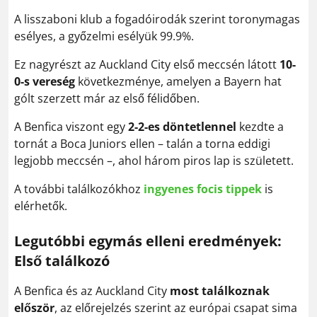
A lisszaboni klub a fogadóirodák szerint toronymagas
esélyes, a győzelmi esélyük 99.9%.
Ez nagyrészt az Auckland City első meccsén látott
10-
0-s vereség
következménye, amelyen a Bayern hat
gólt szerzett már az első félidőben.
A Benfica viszont egy
2-2-es döntetlennel
kezdte a
tornát a Boca Juniors ellen – talán a torna eddigi
legjobb meccsén –, ahol három piros lap is született.
A további találkozókhoz
ingyenes focis tippek
is
elérhetők.
Legutóbbi egymás elleni eredmények:
Első találkozó
A Benfica és az Auckland City
most találkoznak
először
, az előrejelzés szerint az európai csapat sima