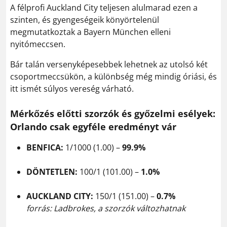
A félprofi Auckland City teljesen alulmarad ezen a
szinten, és gyengeségeik könyörtelenül
megmutatkoztak a Bayern München elleni
nyitómeccsen.
Bár talán versenyképesebbek lehetnek az utolsó két
csoportmeccsükön, a különbség még mindig óriási, és
itt ismét súlyos vereség várható.
Mérkőzés előtti szorzók és győzelmi esélyek:
Orlando csak egyféle eredményt vár
BENFICA:
1/1000 (1.00) –
99.9%
DÖNTETLEN:
100/1 (101.00) –
1.0%
AUCKLAND CITY:
150/1 (151.00) –
0.7%
forrás: Ladbrokes, a szorzók változhatnak