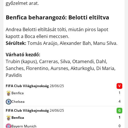
győzelmet arat.
Benfica beharangozó: Belotti eltiltva
Andrea Belotti eltiltását tölti, miután piros lapot
kapott a Boca elleni meccsen.
Sérültek:
Tomás Araújo, Alexander Bah, Manu Silva.
Várható kezdő:
Trubin (kapus), Carreras, Silva, Otamendi, Dahl,
Sanches, Florentino, Aursnes, Akturkoglu, Di Maria,
Pavlidis
FIFA Club Világbajnokság
28/06/25
V
1
Benfica
4
Chelsea
FIFA Club Világbajnokság
24/06/25
G
1
Benfica
0
Bayern Munich