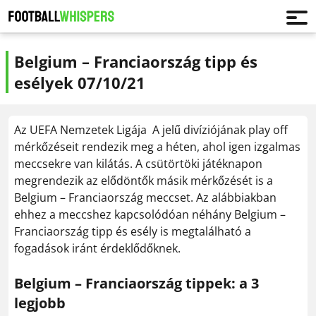
Belgium – Franciaország tipp és
esélyek 07/10/21
Az UEFA Nemzetek Ligája A jelű divíziójának play off
mérkőzéseit rendezik meg a héten, ahol igen izgalmas
meccsekre van kilátás. A csütörtöki játéknapon
megrendezik az elődöntők másik mérkőzését is a
Belgium – Franciaország meccset. Az alábbiakban
ehhez a meccshez kapcsolódóan néhány Belgium –
Franciaország tipp és esély is megtalálható a
fogadások iránt érdeklődőknek.
Belgium – Franciaország tippek: a 3
legjobb