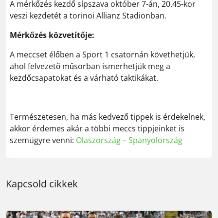
A mérkőzés kezdő sípszava október 7-án, 20.45-kor
veszi kezdetét a torinoi Allianz Stadionban.
Mérkőzés közvetítője:
A meccset élőben a Sport 1 csatornán követhetjük,
ahol felvezető műsorban ismerhetjük meg a
kezdőcsapatokat és a várható taktikákat.
Természetesen, ha más kedvező tippek is érdekelnek,
akkor érdemes akár a többi meccs tippjeinket is
szemügyre venni:
Olaszország – Spanyolország
Kapcsold cikkek