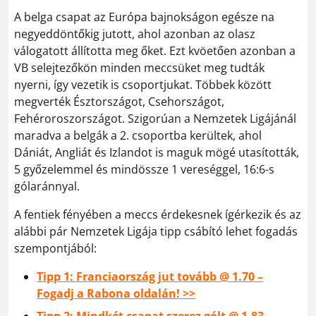
A belga csapat az Európa bajnokságon egésze na
negyeddöntőkig jutott, ahol azonban az olasz
válogatott állította meg őket. Ezt kvöetően azonban a
VB selejtezőkön minden meccsüket meg tudták
nyerni, így vezetik is csoportjukat. Többek között
megverték Észtországot, Csehországot,
Fehéroroszországot. Szigorúan a Nemzetek Ligájánál
maradva a belgák a 2. csoportba kerültek, ahol
Dániát, Angliát és Izlandot is maguk mögé utasították,
5 győzelemmel és mindössze 1 vereséggel, 16:6-s
gólaránnyal.
A fentiek fényében a meccs érdekesnek ígérkezik és az
alábbi pár Nemzetek Ligája tipp csábító lehet fogadás
szempontjából:
Tipp 1: Franciaország jut tovább @ 1.70 –
Fogadj a Rabona oldalán! >>