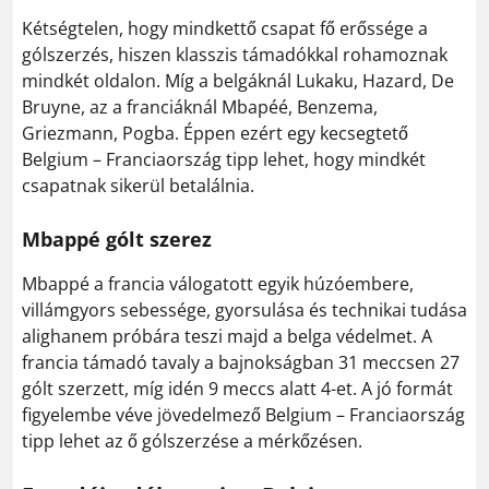
Kétségtelen, hogy mindkettő csapat fő erőssége a
gólszerzés, hiszen klasszis támadókkal rohamoznak
mindkét oldalon. Míg a belgáknál Lukaku, Hazard, De
Bruyne, az a franciáknál Mbapéé, Benzema,
Griezmann, Pogba. Éppen ezért egy kecsegtető
Belgium – Franciaország tipp lehet, hogy mindkét
csapatnak sikerül betalálnia.
Mbappé gólt szerez
Mbappé a francia válogatott egyik húzóembere,
villámgyors sebessége, gyorsulása és technikai tudása
alighanem próbára teszi majd a belga védelmet. A
francia támadó tavaly a bajnokságban 31 meccsen 27
gólt szerzett, míg idén 9 meccs alatt 4-et. A jó formát
figyelembe véve jövedelmező Belgium – Franciaország
tipp lehet az ő gólszerzése a mérkőzésen.