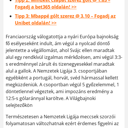
Tipp 2: Mindkét csapat szerez gólt @ 1.83 –
Fogadj a bet365 oldalán! >>
Tipp 3: Mbappé gólt szerez @ 3.10 – Fogadj az
Unibet oldalán! >>
Franciaország válogatottja a nyári Európa bajnokság
fő esélyeseként indult, ám végül a nyolcad döntő
jelentette a végállomást, ahol Svájc ellen maradtak
alul egy rendkívül izgalmas mérkőzésen, ami végül 3:3-
s eredménnyel zárult és tizenegyesekkel maradtak
alul a gallok. A Nemzetek Ligája 3. csoportjában
egyébként a portugál, horvát, svéd hármassal kellett
megküzdeniük. A csoportban végül 5 győzelemmel, 1
döntetlennel végeztek, ami impozáns eredmény a
12:5-s gólaránnyal karöltve. A Világbajnoki
selejtezőkön
Természetesen a Nemzetek Ligája meccsek szorzói
folyamatosan változhatnak ezért érdemes figyelni az