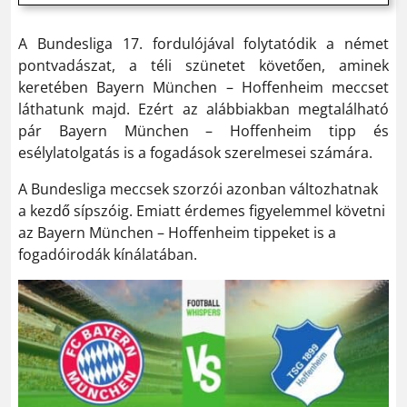
A Bundesliga 17. fordulójával folytatódik a német
pontvadászat, a téli szünetet követően, aminek
keretében Bayern München – Hoffenheim meccset
láthatunk majd. Ezért az alábbiakban megtalálható
pár Bayern München – Hoffenheim tipp és
esélylatolgatás is a fogadások szerelmesei számára.
A Bundesliga meccsek szorzói azonban változhatnak
a kezdő sípszóig. Emiatt érdemes figyelemmel követni
az Bayern München – Hoffenheim tippeket is a
fogadóirodák kínálatában.