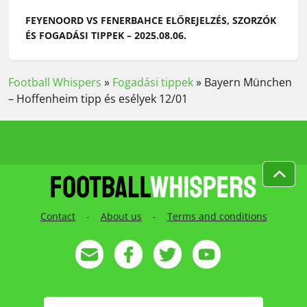
FEYENOORD VS FENERBAHCE ELŐREJELZÉS, SZORZÓK
ÉS FOGADÁSI TIPPEK – 2025.08.06.
Football Whispers
»
Fogadási tippek
»
Bayern München
– Hoffenheim tipp és esélyek 12/01
Contact
-
About us
-
Terms and conditions