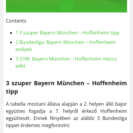
Contents
1
3 szuper Bayern München – Hoffenheim tipp
2
Bundesliga: Bayern München – Hoffenheim
esélyek
3
GYIK: Bayern München – Hoffenheim meccs
előtt
3 szuper Bayern München – Hoffenheim
tipp
A tabella mostani állása alapján a 2. helyen álló bajor
együttes fogadja a 7. helyről érkező Hoffenheim
együttesét. Ennek fényében az alábbi 3 Bundesliga
tippet érdemes megfontolni: