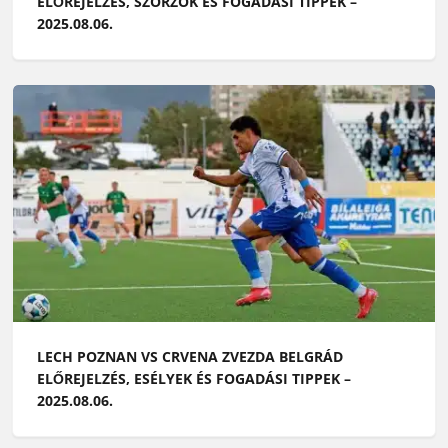
ELŐREJELZÉS, SZORZÓK ÉS FOGADÁSI TIPPEK –
2025.08.06.
LECH POZNAN VS CRVENA ZVEZDA BELGRÁD
ELŐREJELZÉS, ESÉLYEK ÉS FOGADÁSI TIPPEK –
2025.08.06.