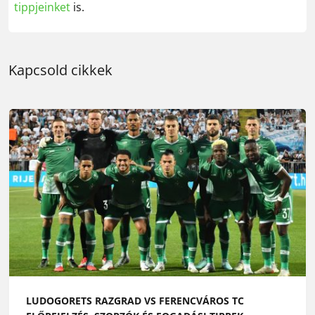
tippjeinket
is.
Kapcsold cikkek
LUDOGORETS RAZGRAD VS FERENCVÁROS TC