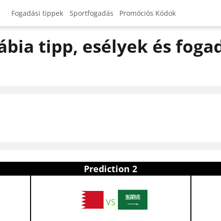
Fogadási tippek
Sportfogadás
Promóciós Kódok
Legjobb sportfogadási oldalak
Betmatch promóciós kód
bia tipp, esélyek és foga
Legjobb sportfogadási alkalmazás
Boabet Promóciós kód
Sportfogadási bónuszok
22bet promóciós kód
BetOnRed promóciós kód
MostBet promókód
1xBet promóciós kód
Prediction 2
VS