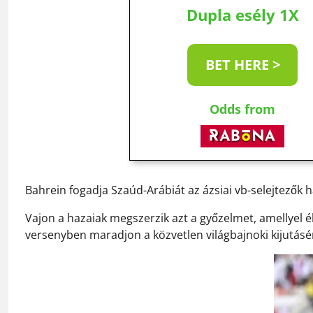
Dupla esély 1X
BET HERE >
Odds from
Bahrein fogadja Szaúd-Arábiát az ázsiai vb-selejtezők h
Vajon a hazaiak megszerzik azt a győzelmet, amellyel é
versenyben maradjon a közvetlen világbajnoki kijutásé