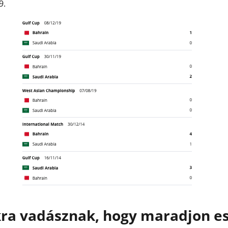
9.
ra vadásznak, hogy maradjon e