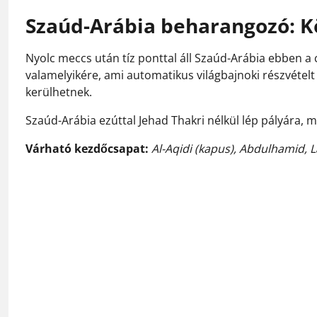
Szaúd-Arábia beharangozó: Kö
Nyolc meccs után tíz ponttal áll Szaúd-Arábia ebben a
valamelyikére, ami automatikus világbajnoki részvételt 
kerülhetnek.
Szaúd-Arábia ezúttal Jehad Thakri nélkül lép pályára,
Várható kezdőcsapat:
Al-Aqidi (kapus), Abdulhamid, L