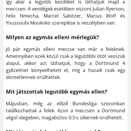
így akár a legjobb kezdőket is láthatjuk majd a
meccsen. A vendégek esetében viszont Julian Ryerson,
Felix Nmecha, Marcel Sabitzer, Marius Wolf és
Youssoufa Moukoko szereplése is veszélyben van.
Milyen az egymás elleni mérlegük?
Jó pár egymás elleni meccse van már a feleknek.
Amennyiben ezek közül csak a legutóbbi ötöt vesszük
alapul, akkor azt láthatjuk, hogy a Dortmund 4
győzelmet könyvelhetett el, míg a hazaik csak egy
döntetlennek örülhettek.
Mit játszottak legutóbb egymás ellen?
Májusban, még az előző Bundesliga szezonban
találkozhattak a felek. Azon a meccsen a Dortmund
végül idegeben, magabiztos 0:3-s sikernek örülhetett.