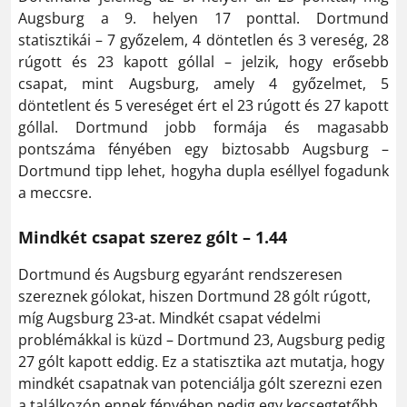
Augsburg a 9. helyen 17 ponttal. Dortmund
statisztikái – 7 győzelem, 4 döntetlen és 3 vereség, 28
rúgott és 23 kapott góllal – jelzik, hogy erősebb
csapat, mint Augsburg, amely 4 győzelmet, 5
döntetlent és 5 vereséget ért el 23 rúgott és 27 kapott
góllal. Dortmund jobb formája és magasabb
pontszáma fényében egy biztosabb Augsburg –
Dortmund tipp lehet, hogyha dupla eséllyel fogadunk
a meccsre.
Mindkét csapat szerez gólt – 1.44
Dortmund és Augsburg egyaránt rendszeresen
szereznek gólokat, hiszen Dortmund 28 gólt rúgott,
míg Augsburg 23-at. Mindkét csapat védelmi
problémákkal is küzd – Dortmund 23, Augsburg pedig
27 gólt kapott eddig. Ez a statisztika azt mutatja, hogy
mindkét csapatnak van potenciálja gólt szerezni ezen
a találkozón ennek fényében pedig egy kecsegtetőbb